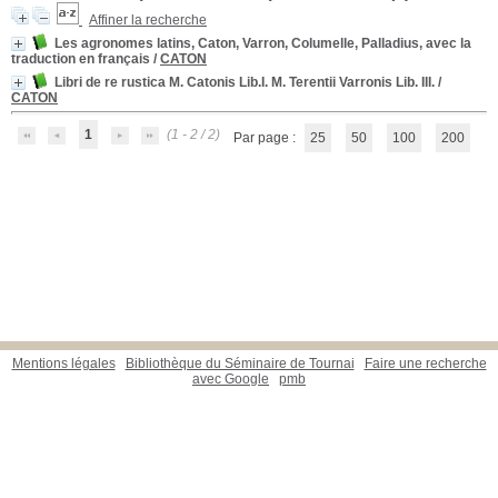
Affiner la recherche
Les agronomes latins, Caton, Varron, Columelle, Palladius, avec la
traduction en français
/
CATON
Libri de re rustica M. Catonis Lib.I. M. Terentii Varronis Lib. III.
/
CATON
1
(1 - 2 / 2)
Par page :
25
50
100
200
Mentions légales
Bibliothèque du Séminaire de Tournai
Faire une recherche
avec Google
pmb