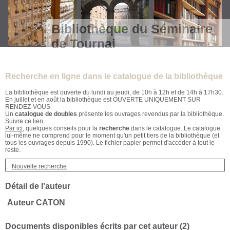
Bibliothèque du Séminaire
de Tournai
Recherche en ligne dans le catalogue de la bibliothèque
La bibliothèque est ouverte du lundi au jeudi, de 10h à 12h et de 14h à 17h30.
En juillet et en août la bibliothèque est OUVERTE UNIQUEMENT SUR
RENDEZ-VOUS
Un
catalogue de doubles
présente les ouvrages revendus par la bibliothèque.
Suivre ce lien
.
Par ici
, quelques conseils pour la
recherche
dans le catalogue. Le catalogue
lui-même ne comprend pour le moment qu'un petit tiers de la bibliothèque (et
tous les ouvrages depuis 1990). Le fichier papier permet d'accéder à tout le
reste.
Nouvelle recherche
Détail de l'auteur
Auteur CATON
Documents disponibles écrits par cet auteur (
2
)