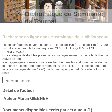
Bibliothèque du Séminaire
de Tournai
Recherche en ligne dans le catalogue de la bibliothèque
La bibliothèque est ouverte du lundi au jeudi, de 10h à 12h et de 14h à 17h30.
En juillet et en août la bibliothèque est OUVERTE UNIQUEMENT SUR
RENDEZ-VOUS
Un
catalogue de doubles
présente les ouvrages revendus par la bibliothèque.
Suivre ce lien
.
Par ici
, quelques conseils pour la
recherche
dans le catalogue. Le catalogue
lui-même ne comprend pour le moment qu'un petit tiers de la bibliothèque (et
tous les ouvrages depuis 1990). Le fichier papier permet d'accéder à tout le
reste.
Nouvelle recherche
Détail de l'auteur
Auteur Martin GIEBNER
Documents disponibles écrits par cet auteur (
1
)