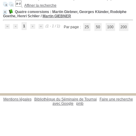
Affiner la recherche
Quatre conversions : Martin Giebner, Georges Klünder, Rodolphe
Goethe, Henri Schlier
/
Martin GIEBNER
1
(1 - 1 / 1)
Par page :
25
50
100
200
Mentions légales
Bibliothèque du Séminaire de Tournai
Faire une recherche
avec Google
pmb