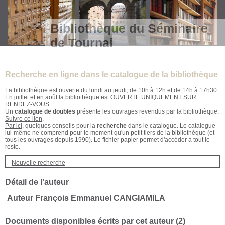
Bibliothèque du Séminaire
de Tournai
Recherche en ligne dans le catalogue de la bibliothèque
La bibliothèque est ouverte du lundi au jeudi, de 10h à 12h et de 14h à 17h30.
En juillet et en août la bibliothèque est OUVERTE UNIQUEMENT SUR
RENDEZ-VOUS
Un
catalogue de doubles
présente les ouvrages revendus par la bibliothèque.
Suivre ce lien
.
Par ici
, quelques conseils pour la
recherche
dans le catalogue. Le catalogue
lui-même ne comprend pour le moment qu'un petit tiers de la bibliothèque (et
tous les ouvrages depuis 1990). Le fichier papier permet d'accéder à tout le
reste.
Nouvelle recherche
Détail de l'auteur
Auteur François Emmanuel CANGIAMILA
Documents disponibles écrits par cet auteur (
2
)