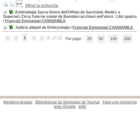
Affiner la recherche
Embriologia Sacra Overo dell'Uffizio de Sacerdoti, Medici, e
Superiori, Circa l'eterna salute de Bambini racchiusi nell'utero
: Libri quatro
/
François Emmanuel CANGIAMILA
Judicia aliquot de Embryologia
/
François Emmanuel CANGIAMILA
1
(1 - 2 / 2)
Par page :
25
50
100
200
Mentions légales
Bibliothèque du Séminaire de Tournai
Faire une recherche
avec Google
pmb