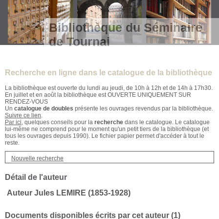
Bibliothèque du Séminaire
de Tournai
Recherche en ligne dans le catalogue de la bibliothèque
La bibliothèque est ouverte du lundi au jeudi, de 10h à 12h et de 14h à 17h30.
En juillet et en août la bibliothèque est OUVERTE UNIQUEMENT SUR
RENDEZ-VOUS
Un
catalogue de doubles
présente les ouvrages revendus par la bibliothèque.
Suivre ce lien
.
Par ici
, quelques conseils pour la
recherche
dans le catalogue. Le catalogue
lui-même ne comprend pour le moment qu'un petit tiers de la bibliothèque (et
tous les ouvrages depuis 1990). Le fichier papier permet d'accéder à tout le
reste.
Nouvelle recherche
Détail de l'auteur
Auteur Jules LEMIRE (1853-1928)
Documents disponibles écrits par cet auteur (
1
)