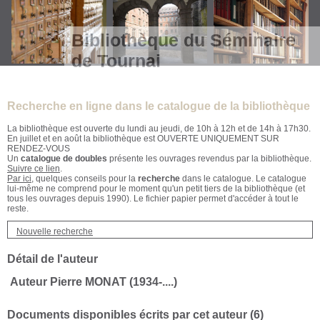
Bibliothèque du Séminaire
de Tournai
Recherche en ligne dans le catalogue de la bibliothèque
La bibliothèque est ouverte du lundi au jeudi, de 10h à 12h et de 14h à 17h30.
En juillet et en août la bibliothèque est OUVERTE UNIQUEMENT SUR
RENDEZ-VOUS
Un
catalogue de doubles
présente les ouvrages revendus par la bibliothèque.
Suivre ce lien
.
Par ici
, quelques conseils pour la
recherche
dans le catalogue. Le catalogue
lui-même ne comprend pour le moment qu'un petit tiers de la bibliothèque (et
tous les ouvrages depuis 1990). Le fichier papier permet d'accéder à tout le
reste.
Nouvelle recherche
Détail de l'auteur
Auteur Pierre MONAT (1934-....)
Documents disponibles écrits par cet auteur (
6
)