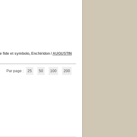
e fide et symbolo, Enchiridon
/
AUGUSTIN
Par page :
25
50
100
200