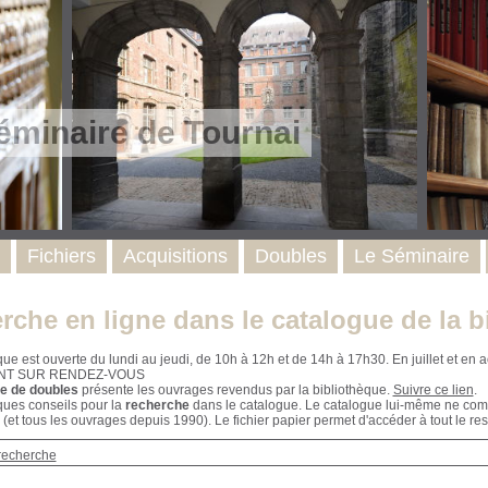
éminaire de Tournai
Fichiers
Acquisitions
Doubles
Le Séminaire
rche en ligne dans le catalogue de la b
que est ouverte du lundi au jeudi, de 10h à 12h et de 14h à 17h30. En juillet et e
NT SUR RENDEZ-VOUS
e de doubles
présente les ouvrages revendus par la bibliothèque.
Suivre ce lien
.
ques conseils pour la
recherche
dans le catalogue. Le catalogue lui-même ne compr
 (et tous les ouvrages depuis 1990). Le fichier papier permet d'accéder à tout le res
recherche