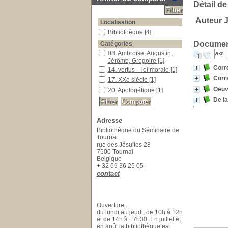
Détail de
Auteur J
Localisation
Bibliothèque
[4]
Document
Catégories
08. Ambroise, Augustin,
Jérôme, Grégoire
[1]
Corr
14. vertus – loi morale
[1]
Corr
17. XXe siècle
[1]
Oeuvr
20. Apologétique
[1]
De l
Adresse
Bibliothèque du Séminaire de
Tournai
rue des Jésuites 28
7500 Tournai
Belgique
+ 32 69 36 25 05
contact
Ouverture :
du lundi au jeudi, de 10h à 12h
et de 14h à 17h30. En juillet et
en août la bibliothèque est