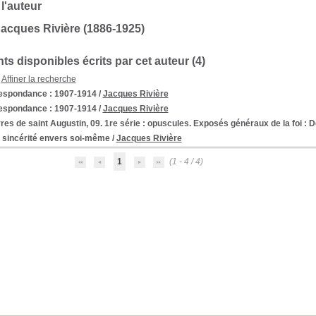
 l'auteur
acques Rivière (1886-1925)
s disponibles écrits par cet auteur (
4
)
Affiner la recherche
espondance : 1907-1914
/
Jacques Rivière
espondance
: 1907-1914
/
Jacques Rivière
es de saint Augustin, 09. 1re série : opuscules. Exposés généraux de la foi
: D
a sincérité envers soi-même
/
Jacques Rivière
1
(1 - 4 / 4)