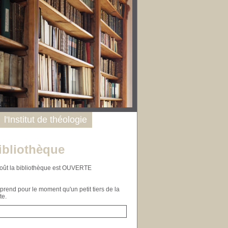
l'Institut de théologie
ibliothèque
n août la bibliothèque est OUVERTE
end pour le moment qu'un petit tiers de la
te.