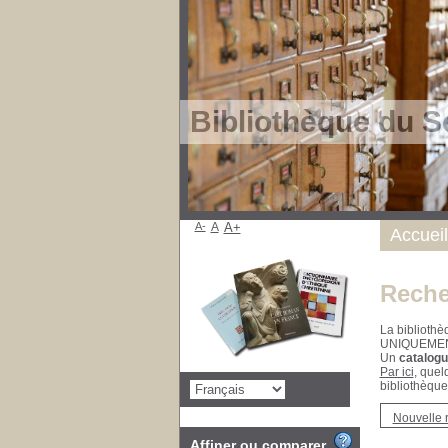
Bibliothèque du S
A-
A
A+
Accueil
Reche
La bibliothè
UNIQUEME
Un
catalogu
Par ici
, quel
bibliothèque
Nouvelle 
Affiner ou comparer