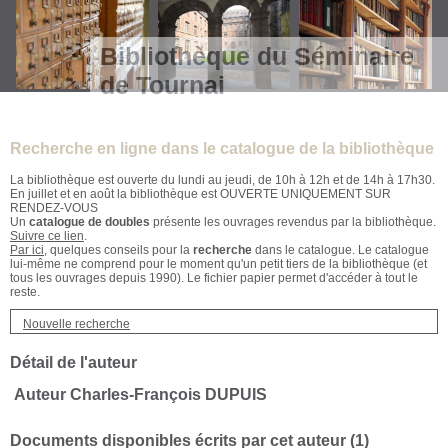
Bibliothèque du Séminaire
de Tournai
Recherche en ligne dans le catalogue de la bibliothèque
La bibliothèque est ouverte du lundi au jeudi, de 10h à 12h et de 14h à 17h30.
En juillet et en août la bibliothèque est OUVERTE UNIQUEMENT SUR
RENDEZ-VOUS
Un
catalogue de doubles
présente les ouvrages revendus par la bibliothèque.
Suivre ce lien
.
Par ici
, quelques conseils pour la
recherche
dans le catalogue. Le catalogue
lui-même ne comprend pour le moment qu'un petit tiers de la bibliothèque (et
tous les ouvrages depuis 1990). Le fichier papier permet d'accéder à tout le
reste.
Nouvelle recherche
Détail de l'auteur
Auteur Charles-François DUPUIS
Documents disponibles écrits par cet auteur (
1
)