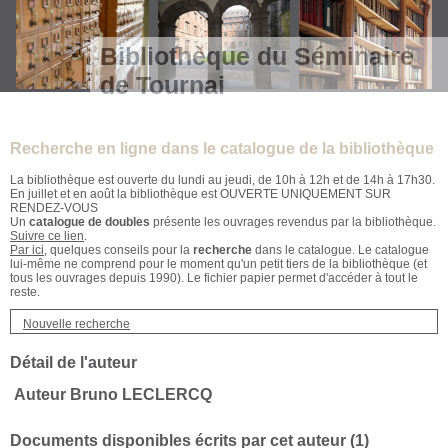
Bibliothèque du Séminaire
de Tournai
Recherche en ligne dans le catalogue de la bibliothèque
La bibliothèque est ouverte du lundi au jeudi, de 10h à 12h et de 14h à 17h30.
En juillet et en août la bibliothèque est OUVERTE UNIQUEMENT SUR
RENDEZ-VOUS
Un
catalogue de doubles
présente les ouvrages revendus par la bibliothèque.
Suivre ce lien
.
Par ici
, quelques conseils pour la
recherche
dans le catalogue. Le catalogue
lui-même ne comprend pour le moment qu'un petit tiers de la bibliothèque (et
tous les ouvrages depuis 1990). Le fichier papier permet d'accéder à tout le
reste.
Nouvelle recherche
Détail de l'auteur
Auteur Bruno LECLERCQ
Documents disponibles écrits par cet auteur (
1
)