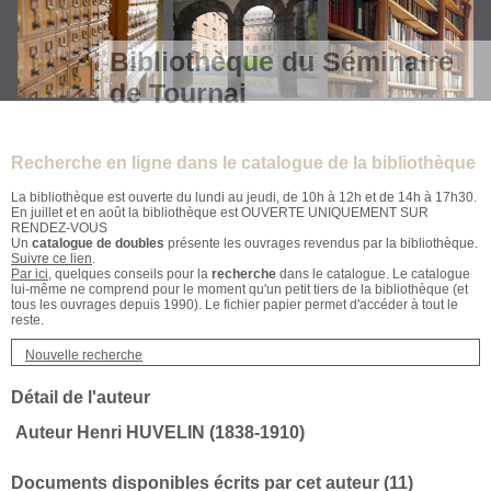
Bibliothèque du Séminaire
de Tournai
Recherche en ligne dans le catalogue de la bibliothèque
La bibliothèque est ouverte du lundi au jeudi, de 10h à 12h et de 14h à 17h30.
En juillet et en août la bibliothèque est OUVERTE UNIQUEMENT SUR
RENDEZ-VOUS
Un
catalogue de doubles
présente les ouvrages revendus par la bibliothèque.
Suivre ce lien
.
Par ici
, quelques conseils pour la
recherche
dans le catalogue. Le catalogue
lui-même ne comprend pour le moment qu'un petit tiers de la bibliothèque (et
tous les ouvrages depuis 1990). Le fichier papier permet d'accéder à tout le
reste.
Nouvelle recherche
Détail de l'auteur
Auteur Henri HUVELIN (1838-1910)
Documents disponibles écrits par cet auteur (
11
)