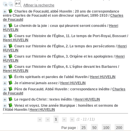
Affiner la recherche
Charles de Foucauld, abbé Huvelin
: 20 ans de correspondance
entre Charles de Foucauld et son directeur spirituel, 1890-1910
/
Charles
de Foucauld
Le chemin de la joie
: ceux qui pleurent seront consolés
/
Henri
HUVELIN
Cours sur l'histoire de l'Église, 11. Le temps de Port-Royal, Bossuet
/
Henri HUVELIN
Cours sur l'histoire de l'Église, 2. Le temps des persécutions
/
Henri
HUVELIN
Cours sur l'histoire de l'Église, 3. Origène et les apologistes
/
Henri
HUVELIN
Cours sur l'histoire de l'Église, 6. L'église devant les Barbares
/
Henri HUVELIN
Écrits spirituels et paroles de l'abbé Huvelin
/
Henri HUVELIN
Je n'aimerai jamais assez
/
Henri HUVELIN
Père de Foucauld. Abbé Huvelin
: correspondance inédite
/
Charles
de Foucauld
Le regard du Christ
: textes inédits
/
Henri HUVELIN
Venez et voyez. Une année liturgique
: homélies et sermons de
l'Abbé Huvelin
/
Henri HUVELIN
1
(1 - 11 / 11)
Par page :
25
50
100
200