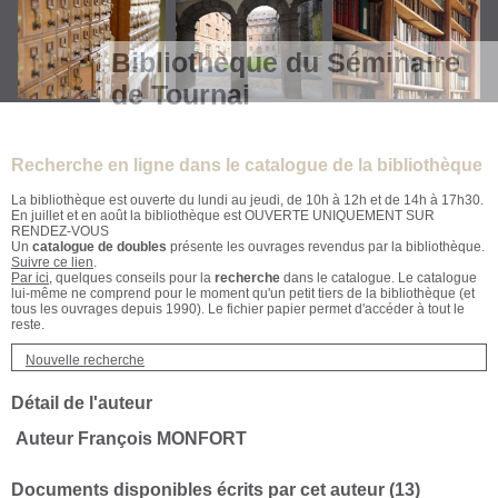
Bibliothèque du Séminaire
de Tournai
Recherche en ligne dans le catalogue de la bibliothèque
La bibliothèque est ouverte du lundi au jeudi, de 10h à 12h et de 14h à 17h30.
En juillet et en août la bibliothèque est OUVERTE UNIQUEMENT SUR
RENDEZ-VOUS
Un
catalogue de doubles
présente les ouvrages revendus par la bibliothèque.
Suivre ce lien
.
Par ici
, quelques conseils pour la
recherche
dans le catalogue. Le catalogue
lui-même ne comprend pour le moment qu'un petit tiers de la bibliothèque (et
tous les ouvrages depuis 1990). Le fichier papier permet d'accéder à tout le
reste.
Nouvelle recherche
Détail de l'auteur
Auteur François MONFORT
Documents disponibles écrits par cet auteur (
13
)