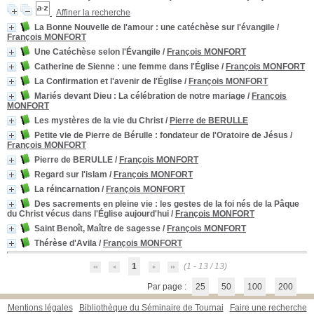
Affiner la recherche
La Bonne Nouvelle de l'amour
: une catéchèse sur l'évangile
/
François MONFORT
Une Catéchèse selon l'Évangile
/
François MONFORT
Catherine de Sienne : une femme dans l'Église
/
François MONFORT
La Confirmation et l'avenir de l'Église
/
François MONFORT
Mariés devant Dieu
: La célébration de notre mariage
/
François
MONFORT
Les mystères de la vie du Christ
/
Pierre de BERULLE
Petite vie de Pierre de Bérulle
: fondateur de l'Oratoire de Jésus
/
François MONFORT
Pierre de BERULLE
/
François MONFORT
Regard sur l'islam
/
François MONFORT
La réincarnation
/
François MONFORT
Des sacrements en pleine vie : les gestes de la foi nés de la Pâque
du Christ vécus dans l'Église aujourd'hui
/
François MONFORT
Saint Benoît, Maître de sagesse
/
François MONFORT
Thérèse d'Avila
/
François MONFORT
1
(1 - 13 / 13)
Par page :
25
50
100
200
Mentions légales
Bibliothèque du Séminaire de Tournai
Faire une recherche