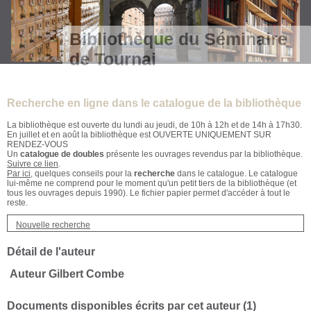
Bibliothèque du Séminaire
de Tournai
Recherche en ligne dans le catalogue de la bibliothèque
La bibliothèque est ouverte du lundi au jeudi, de 10h à 12h et de 14h à 17h30.
En juillet et en août la bibliothèque est OUVERTE UNIQUEMENT SUR
RENDEZ-VOUS
Un
catalogue de doubles
présente les ouvrages revendus par la bibliothèque.
Suivre ce lien
.
Par ici
, quelques conseils pour la
recherche
dans le catalogue. Le catalogue
lui-même ne comprend pour le moment qu'un petit tiers de la bibliothèque (et
tous les ouvrages depuis 1990). Le fichier papier permet d'accéder à tout le
reste.
Nouvelle recherche
Détail de l'auteur
Auteur Gilbert Combe
Documents disponibles écrits par cet auteur (
1
)