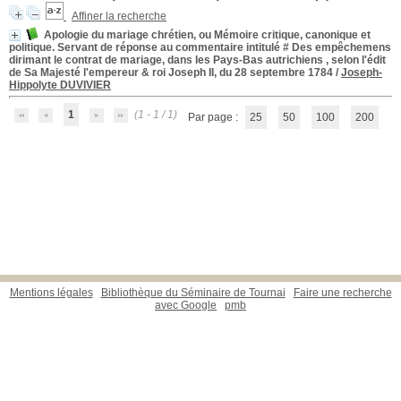
Affiner la recherche
Apologie du mariage chrétien, ou Mémoire critique, canonique et
politique. Servant de réponse au commentaire intitulé # Des empêchemens
dirimant le contrat de mariage, dans les Pays-Bas autrichiens , selon l'édit
de Sa Majesté l'empereur & roi Joseph II, du 28 septembre 1784
/
Joseph-
Hippolyte DUVIVIER
1
(1 - 1 / 1)
Par page :
25
50
100
200
Mentions légales
Bibliothèque du Séminaire de Tournai
Faire une recherche
avec Google
pmb