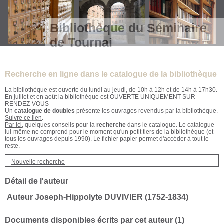
Bibliothèque du Séminaire
de Tournai
Recherche en ligne dans le catalogue de la bibliothèque
La bibliothèque est ouverte du lundi au jeudi, de 10h à 12h et de 14h à 17h30.
En juillet et en août la bibliothèque est OUVERTE UNIQUEMENT SUR
RENDEZ-VOUS
Un
catalogue de doubles
présente les ouvrages revendus par la bibliothèque.
Suivre ce lien
.
Par ici
, quelques conseils pour la
recherche
dans le catalogue. Le catalogue
lui-même ne comprend pour le moment qu'un petit tiers de la bibliothèque (et
tous les ouvrages depuis 1990). Le fichier papier permet d'accéder à tout le
reste.
Nouvelle recherche
Détail de l'auteur
Auteur Joseph-Hippolyte DUVIVIER (1752-1834)
Documents disponibles écrits par cet auteur (
1
)