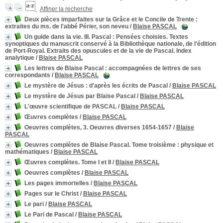
Affiner la recherche
Deux pièces imparfaites sur la Grâce et le Concile de Trente
:
extraites du ms. de l'abbé Périer, son neveu
/
Blaise PASCAL
Un guide dans la vie. III. Pascal
: Pensées choisies. Textes
synoptiques du manuscrit conservé à la Bibliothèque nationale, de l'édition
de Port-Royal. Extraits des opuscules et de la vie de Pascal. Index
analytique
/
Blaise PASCAL
Les lettres de Blaise Pascal
: accompagnées de lettres de ses
correspondants
/
Blaise PASCAL
Le mystère de Jésus
: d'après les écrits de Pascal
/
Blaise PASCAL
Le mystère de Jésus par Blaise Pascal
/
Blaise PASCAL
L'œuvre scientifique de PASCAL
/
Blaise PASCAL
Œuvres complètes
/
Blaise PASCAL
Oeuvres complètes, 3. Oeuvres diverses 1654-1657
/
Blaise
PASCAL
Oeuvres complètes de Blaise Pascal. Tome troisième
: physique et
mathématiques
/
Blaise PASCAL
Œuvres complètes. Tome I et II
/
Blaise PASCAL
Oeuvres complètes
/
Blaise PASCAL
Les pages immortelles
/
Blaise PASCAL
Pages sur le Christ
/
Blaise PASCAL
Le pari
/
Blaise PASCAL
Le Pari de Pascal
/
Blaise PASCAL