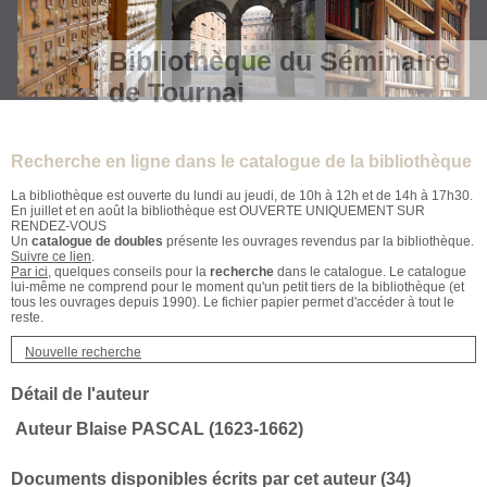
Bibliothèque du Séminaire
de Tournai
Recherche en ligne dans le catalogue de la bibliothèque
La bibliothèque est ouverte du lundi au jeudi, de 10h à 12h et de 14h à 17h30.
En juillet et en août la bibliothèque est OUVERTE UNIQUEMENT SUR
RENDEZ-VOUS
Un
catalogue de doubles
présente les ouvrages revendus par la bibliothèque.
Suivre ce lien
.
Par ici
, quelques conseils pour la
recherche
dans le catalogue. Le catalogue
lui-même ne comprend pour le moment qu'un petit tiers de la bibliothèque (et
tous les ouvrages depuis 1990). Le fichier papier permet d'accéder à tout le
reste.
Nouvelle recherche
Détail de l'auteur
Auteur Blaise PASCAL (1623-1662)
Documents disponibles écrits par cet auteur (
34
)