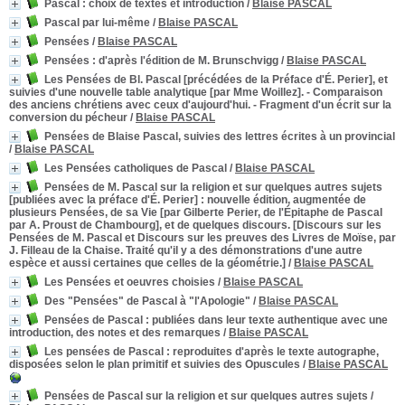
Pascal
: choix de textes et introduction
/
Blaise PASCAL
Pascal par lui-même
/
Blaise PASCAL
Pensées
/
Blaise PASCAL
Pensées
: d'après l'édition de M. Brunschvigg
/
Blaise PASCAL
Les Pensées de Bl. Pascal [précédées de la Préface d'É. Perier], et
suivies d'une nouvelle table analytique [par Mme Woillez]. - Comparaison
des anciens chrétiens avec ceux d'aujourd'hui. - Fragment d'un écrit sur la
conversion du pécheur
/
Blaise PASCAL
Pensées de Blaise Pascal, suivies des lettres écrites à un provincial
/
Blaise PASCAL
Les Pensées catholiques de Pascal
/
Blaise PASCAL
Pensées de M. Pascal sur la religion et sur quelques autres sujets
[publiées avec la préface d'É. Perier]
: nouvelle édition, augmentée de
plusieurs Pensées, de sa Vie [par Gilberte Perier, de l'Épitaphe de Pascal
par A. Proust de Chambourg], et de quelques discours. [Discours sur les
Pensées de M. Pascal et Discours sur les preuves des Livres de Moïse, par
J. Filleau de la Chaise. Traité qu'il y a des démonstrations d'une autre
espèce et aussi certaines que celles de la géométrie.]
/
Blaise PASCAL
Les Pensées et oeuvres choisies
/
Blaise PASCAL
Des "Pensées" de Pascal à "l'Apologie"
/
Blaise PASCAL
Pensées de Pascal
: publiées dans leur texte authentique avec une
introduction, des notes et des remarques
/
Blaise PASCAL
Les pensées de Pascal
: reproduites d'après le texte autographe,
disposées selon le plan primitif et suivies des Opuscules
/
Blaise PASCAL
Pensées de Pascal sur la religion et sur quelques autres sujets
/