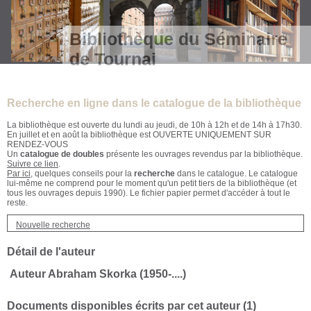
Bibliothèque du Séminaire
de Tournai
Recherche en ligne dans le catalogue de la bibliothèque
La bibliothèque est ouverte du lundi au jeudi, de 10h à 12h et de 14h à 17h30.
En juillet et en août la bibliothèque est OUVERTE UNIQUEMENT SUR
RENDEZ-VOUS
Un
catalogue de doubles
présente les ouvrages revendus par la bibliothèque.
Suivre ce lien
.
Par ici
, quelques conseils pour la
recherche
dans le catalogue. Le catalogue
lui-même ne comprend pour le moment qu'un petit tiers de la bibliothèque (et
tous les ouvrages depuis 1990). Le fichier papier permet d'accéder à tout le
reste.
Nouvelle recherche
Détail de l'auteur
Auteur Abraham Skorka (1950-....)
Documents disponibles écrits par cet auteur (
1
)