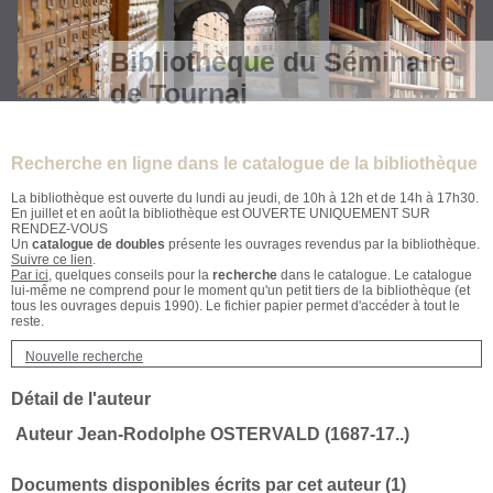
Bibliothèque du Séminaire
de Tournai
Recherche en ligne dans le catalogue de la bibliothèque
La bibliothèque est ouverte du lundi au jeudi, de 10h à 12h et de 14h à 17h30.
En juillet et en août la bibliothèque est OUVERTE UNIQUEMENT SUR
RENDEZ-VOUS
Un
catalogue de doubles
présente les ouvrages revendus par la bibliothèque.
Suivre ce lien
.
Par ici
, quelques conseils pour la
recherche
dans le catalogue. Le catalogue
lui-même ne comprend pour le moment qu'un petit tiers de la bibliothèque (et
tous les ouvrages depuis 1990). Le fichier papier permet d'accéder à tout le
reste.
Nouvelle recherche
Détail de l'auteur
Auteur Jean-Rodolphe OSTERVALD (1687-17..)
Documents disponibles écrits par cet auteur (
1
)