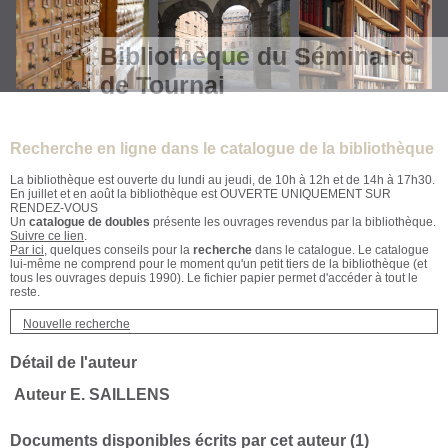
Bibliothèque du Séminaire
de Tournai
Recherche en ligne dans le catalogue de la bibliothèque
La bibliothèque est ouverte du lundi au jeudi, de 10h à 12h et de 14h à 17h30.
En juillet et en août la bibliothèque est OUVERTE UNIQUEMENT SUR
RENDEZ-VOUS
Un
catalogue de doubles
présente les ouvrages revendus par la bibliothèque.
Suivre ce lien
.
Par ici
, quelques conseils pour la
recherche
dans le catalogue. Le catalogue
lui-même ne comprend pour le moment qu'un petit tiers de la bibliothèque (et
tous les ouvrages depuis 1990). Le fichier papier permet d'accéder à tout le
reste.
Nouvelle recherche
Détail de l'auteur
Auteur E. SAILLENS
Documents disponibles écrits par cet auteur (
1
)