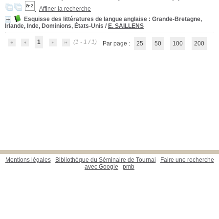
Affiner la recherche
Esquisse des littératures de langue anglaise
: Grande-Bretagne,
Irlande, Inde, Dominions, États-Unis
/
E. SAILLENS
1
(1 - 1 / 1)
Par page :
25
50
100
200
Mentions légales
Bibliothèque du Séminaire de Tournai
Faire une recherche
avec Google
pmb