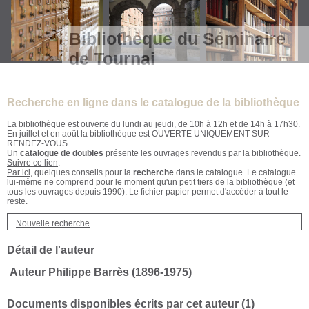
Bibliothèque du Séminaire
de Tournai
Recherche en ligne dans le catalogue de la bibliothèque
La bibliothèque est ouverte du lundi au jeudi, de 10h à 12h et de 14h à 17h30.
En juillet et en août la bibliothèque est OUVERTE UNIQUEMENT SUR
RENDEZ-VOUS
Un
catalogue de doubles
présente les ouvrages revendus par la bibliothèque.
Suivre ce lien
.
Par ici
, quelques conseils pour la
recherche
dans le catalogue. Le catalogue
lui-même ne comprend pour le moment qu'un petit tiers de la bibliothèque (et
tous les ouvrages depuis 1990). Le fichier papier permet d'accéder à tout le
reste.
Nouvelle recherche
Détail de l'auteur
Auteur Philippe Barrès (1896-1975)
Documents disponibles écrits par cet auteur (
1
)