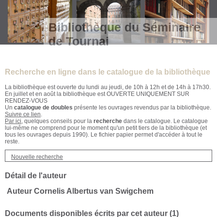
Bibliothèque du Séminaire
de Tournai
Recherche en ligne dans le catalogue de la bibliothèque
La bibliothèque est ouverte du lundi au jeudi, de 10h à 12h et de 14h à 17h30.
En juillet et en août la bibliothèque est OUVERTE UNIQUEMENT SUR
RENDEZ-VOUS
Un
catalogue de doubles
présente les ouvrages revendus par la bibliothèque.
Suivre ce lien
.
Par ici
, quelques conseils pour la
recherche
dans le catalogue. Le catalogue
lui-même ne comprend pour le moment qu'un petit tiers de la bibliothèque (et
tous les ouvrages depuis 1990). Le fichier papier permet d'accéder à tout le
reste.
Nouvelle recherche
Détail de l'auteur
Auteur Cornelis Albertus van Swigchem
Documents disponibles écrits par cet auteur (
1
)