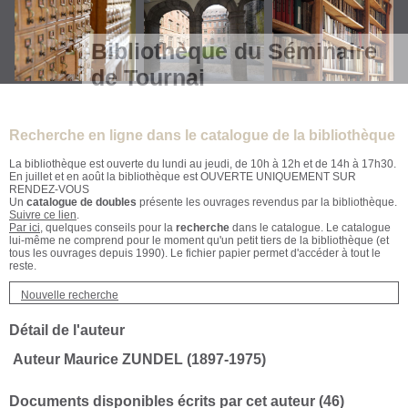
Bibliothèque du Séminaire
de Tournai
Recherche en ligne dans le catalogue de la bibliothèque
La bibliothèque est ouverte du lundi au jeudi, de 10h à 12h et de 14h à 17h30.
En juillet et en août la bibliothèque est OUVERTE UNIQUEMENT SUR
RENDEZ-VOUS
Un
catalogue de doubles
présente les ouvrages revendus par la bibliothèque.
Suivre ce lien
.
Par ici
, quelques conseils pour la
recherche
dans le catalogue. Le catalogue
lui-même ne comprend pour le moment qu'un petit tiers de la bibliothèque (et
tous les ouvrages depuis 1990). Le fichier papier permet d'accéder à tout le
reste.
Nouvelle recherche
Détail de l'auteur
Auteur Maurice ZUNDEL (1897-1975)
Documents disponibles écrits par cet auteur (
46
)