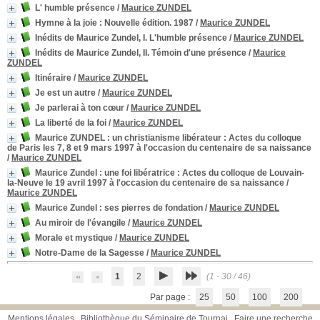
L' humble présence
/
Maurice ZUNDEL
Hymne à la joie
: Nouvelle édition. 1987
/
Maurice ZUNDEL
Inédits de Maurice Zundel, I. L'humble présence
/
Maurice ZUNDEL
Inédits de Maurice Zundel, II. Témoin d'une présence
/
Maurice
ZUNDEL
Itinéraire
/
Maurice ZUNDEL
Je est un autre
/
Maurice ZUNDEL
Je parlerai à ton cœur
/
Maurice ZUNDEL
La liberté de la foi
/
Maurice ZUNDEL
Maurice ZUNDEL : un christianisme libérateur
: Actes du colloque
de Paris les 7, 8 et 9 mars 1997 à l'occasion du centenaire de sa naissance
/
Maurice ZUNDEL
Maurice Zundel : une foi libératrice
: Actes du colloque de Louvain-
la-Neuve le 19 avril 1997 à l'occasion du centenaire de sa naissance
/
Maurice ZUNDEL
Maurice Zundel
: ses pierres de fondation
/
Maurice ZUNDEL
Au miroir de l'évangile
/
Maurice ZUNDEL
Morale et mystique
/
Maurice ZUNDEL
Notre-Dame de la Sagesse
/
Maurice ZUNDEL
1
2
(1 - 30 / 46)
Par page :
25
50
100
200
Mentions légales
Bibliothèque du Séminaire de Tournai
Faire une recherche