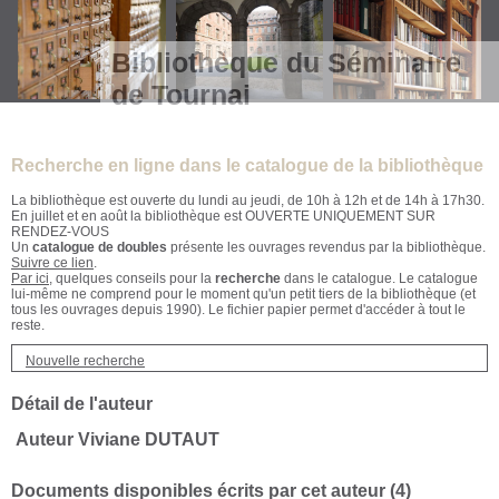
Bibliothèque du Séminaire
de Tournai
Recherche en ligne dans le catalogue de la bibliothèque
La bibliothèque est ouverte du lundi au jeudi, de 10h à 12h et de 14h à 17h30.
En juillet et en août la bibliothèque est OUVERTE UNIQUEMENT SUR
RENDEZ-VOUS
Un
catalogue de doubles
présente les ouvrages revendus par la bibliothèque.
Suivre ce lien
.
Par ici
, quelques conseils pour la
recherche
dans le catalogue. Le catalogue
lui-même ne comprend pour le moment qu'un petit tiers de la bibliothèque (et
tous les ouvrages depuis 1990). Le fichier papier permet d'accéder à tout le
reste.
Nouvelle recherche
Détail de l'auteur
Auteur Viviane DUTAUT
Documents disponibles écrits par cet auteur (
4
)