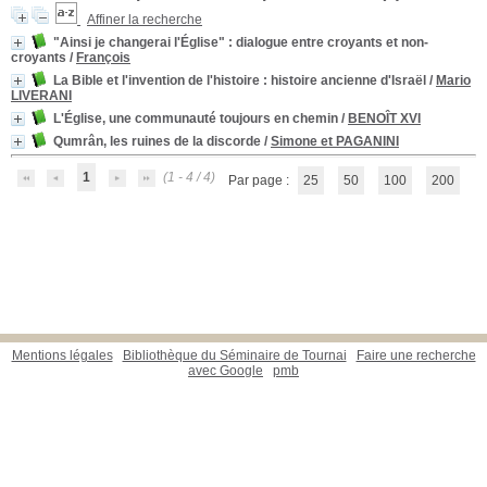
Affiner la recherche
"Ainsi je changerai l'Église"
: dialogue entre croyants et non-
croyants
/
François
La Bible et l'invention de l'histoire
: histoire ancienne d'Israël
/
Mario
LIVERANI
L'Église, une communauté toujours en chemin
/
BENOÎT XVI
Qumrân, les ruines de la discorde
/
Simone et PAGANINI
1
(1 - 4 / 4)
Par page :
25
50
100
200
Mentions légales
Bibliothèque du Séminaire de Tournai
Faire une recherche
avec Google
pmb