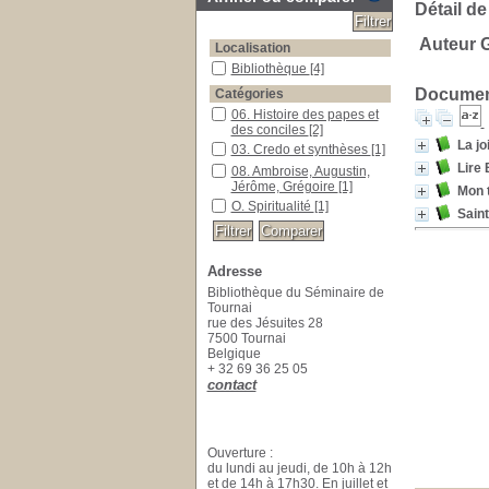
Détail de
Auteur G
Localisation
Bibliothèque
[4]
Document
Catégories
06. Histoire des papes et
des conciles
[2]
La jo
03. Credo et synthèses
[1]
Lire 
08. Ambroise, Augustin,
Jérôme, Grégoire
[1]
Mon t
O. Spiritualité
[1]
Sain
Adresse
Bibliothèque du Séminaire de
Tournai
rue des Jésuites 28
7500 Tournai
Belgique
+ 32 69 36 25 05
contact
Ouverture :
du lundi au jeudi, de 10h à 12h
et de 14h à 17h30. En juillet et