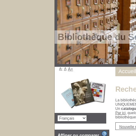
Bibliothèque du S
A-
A
A+
Accueil
Reche
La bibliothè
UNIQUEME
Un
catalogu
Par ici
, quel
bibliothèque
Nouvelle 
Affiner ou comparer