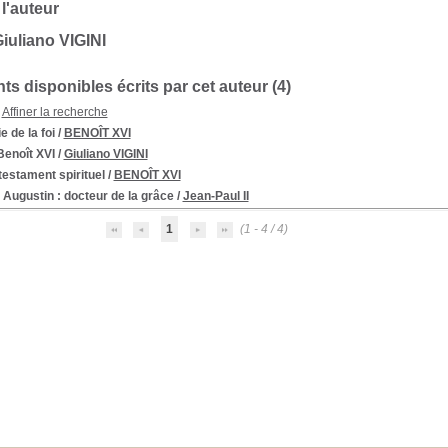
 l'auteur
iuliano VIGINI
s disponibles écrits par cet auteur (
4
)
Affiner la recherche
ie de la foi
/
BENOÎT XVI
Benoît XVI
/
Giuliano VIGINI
estament spirituel
/
BENOÎT XVI
t Augustin
: docteur de la grâce
/
Jean-Paul II
1
(1 - 4 / 4)