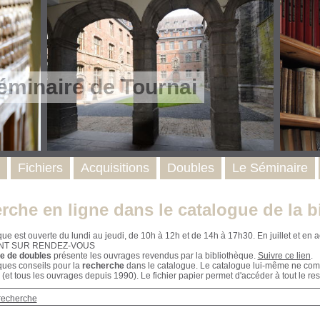
éminaire de Tournai
Fichiers
Acquisitions
Doubles
Le Séminaire
rche en ligne dans le catalogue de la b
que est ouverte du lundi au jeudi, de 10h à 12h et de 14h à 17h30. En juillet et e
NT SUR RENDEZ-VOUS
e de doubles
présente les ouvrages revendus par la bibliothèque.
Suivre ce lien
.
ques conseils pour la
recherche
dans le catalogue. Le catalogue lui-même ne compr
 (et tous les ouvrages depuis 1990). Le fichier papier permet d'accéder à tout le res
recherche