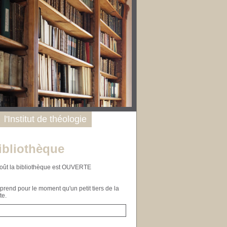
l'Institut de théologie
ibliothèque
n août la bibliothèque est OUVERTE
end pour le moment qu'un petit tiers de la
te.