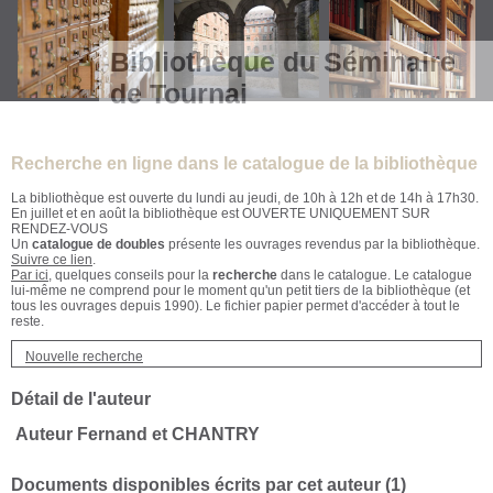
Bibliothèque du Séminaire
de Tournai
Recherche en ligne dans le catalogue de la bibliothèque
La bibliothèque est ouverte du lundi au jeudi, de 10h à 12h et de 14h à 17h30.
En juillet et en août la bibliothèque est OUVERTE UNIQUEMENT SUR
RENDEZ-VOUS
Un
catalogue de doubles
présente les ouvrages revendus par la bibliothèque.
Suivre ce lien
.
Par ici
, quelques conseils pour la
recherche
dans le catalogue. Le catalogue
lui-même ne comprend pour le moment qu'un petit tiers de la bibliothèque (et
tous les ouvrages depuis 1990). Le fichier papier permet d'accéder à tout le
reste.
Nouvelle recherche
Détail de l'auteur
Auteur Fernand et CHANTRY
Documents disponibles écrits par cet auteur (
1
)