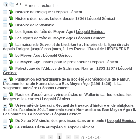
Affiner la recherche
Histoire de Belgique
/
Léopold Génicot
Histoire des routes belges depuis 1704
/
Léopold Génicot
Histoire de la Wallonie
Les lignes de faîte du Moyen Âge
/
Léopold Génicot
Les lignes de faîte du Moyen Âge
/
Léopold Génicot
La maison de Gavre et de Liedekerke : histoire de la ligne directe
depuis l'origine jusqu'à nos jours, 1. Les Rasse
/
Raoul de LIEDEKERKE
Le Moyen Âge
/
Léopold Génicot
Le Moyen Âge
: notes pour le professeur
/
Léopold Génicot
Polyptyque de l'Abbaye de Salzinnes-Namur
: 1303-1307
/
Léopold
Génicot
Publication extraordinaire de la société Archéologique de Namur.
L'économie rurale Namuroise au Bas Moyen Âge (1199-1429)
: I. La
seigneurie foncière
/
Léopold Génicot
Racines d'espérance
: vingt siècles en Wallonie par les textes, les
images et les cartes
/
Léopold Génicot
Université de Louvain. Recueil de travaux d'histoire et de philologie,
4e série. Fascicule 20. L'économie rurale Namuroise au Bas Moyen Âge
: II.
Les hommes. La noblesse
/
Léopold Génicot
Du Xe au XIV siècle, des provinces dans un monde
/
Léopold Génicot
Le XIIIème siècle européen
/
Léopold Génicot
1
(1 - 14 / 14)