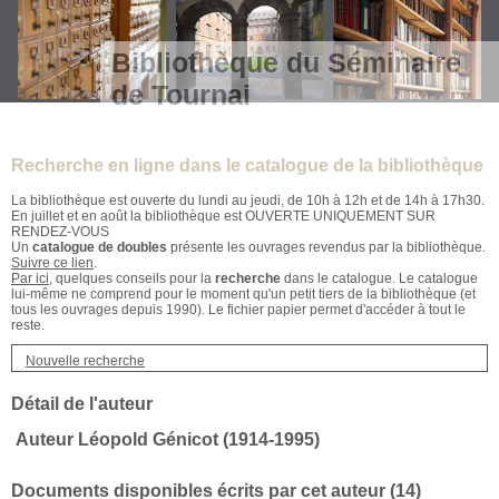
Bibliothèque du Séminaire
de Tournai
Recherche en ligne dans le catalogue de la bibliothèque
La bibliothèque est ouverte du lundi au jeudi, de 10h à 12h et de 14h à 17h30.
En juillet et en août la bibliothèque est OUVERTE UNIQUEMENT SUR
RENDEZ-VOUS
Un
catalogue de doubles
présente les ouvrages revendus par la bibliothèque.
Suivre ce lien
.
Par ici
, quelques conseils pour la
recherche
dans le catalogue. Le catalogue
lui-même ne comprend pour le moment qu'un petit tiers de la bibliothèque (et
tous les ouvrages depuis 1990). Le fichier papier permet d'accéder à tout le
reste.
Nouvelle recherche
Détail de l'auteur
Auteur Léopold Génicot (1914-1995)
Documents disponibles écrits par cet auteur (
14
)