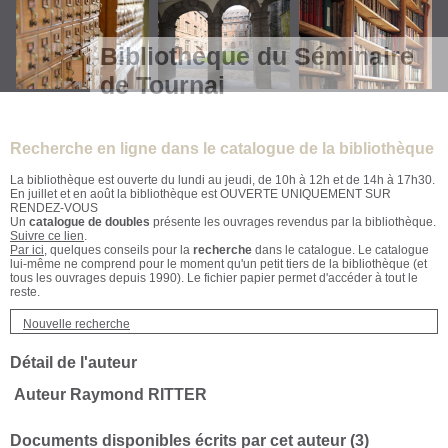
Bibliothèque du Séminaire
de Tournai
Recherche en ligne dans le catalogue de la bibliothèque
La bibliothèque est ouverte du lundi au jeudi, de 10h à 12h et de 14h à 17h30.
En juillet et en août la bibliothèque est OUVERTE UNIQUEMENT SUR
RENDEZ-VOUS
Un
catalogue de doubles
présente les ouvrages revendus par la bibliothèque.
Suivre ce lien
.
Par ici
, quelques conseils pour la
recherche
dans le catalogue. Le catalogue
lui-même ne comprend pour le moment qu'un petit tiers de la bibliothèque (et
tous les ouvrages depuis 1990). Le fichier papier permet d'accéder à tout le
reste.
Nouvelle recherche
Détail de l'auteur
Auteur Raymond RITTER
Documents disponibles écrits par cet auteur (
3
)