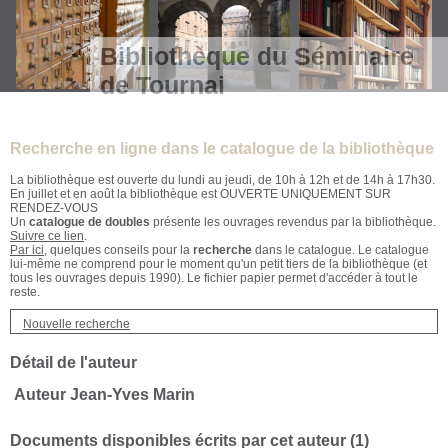
Bibliothèque du Séminaire
de Tournai
Recherche en ligne dans le catalogue de la bibliothèque
La bibliothèque est ouverte du lundi au jeudi, de 10h à 12h et de 14h à 17h30.
En juillet et en août la bibliothèque est OUVERTE UNIQUEMENT SUR
RENDEZ-VOUS
Un
catalogue de doubles
présente les ouvrages revendus par la bibliothèque.
Suivre ce lien
.
Par ici
, quelques conseils pour la
recherche
dans le catalogue. Le catalogue
lui-même ne comprend pour le moment qu'un petit tiers de la bibliothèque (et
tous les ouvrages depuis 1990). Le fichier papier permet d'accéder à tout le
reste.
Nouvelle recherche
Détail de l'auteur
Auteur Jean-Yves Marin
Documents disponibles écrits par cet auteur (
1
)