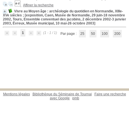
Affiner la recherche
Vivre au Moyen âge
: archéologie du quotidien en Normandie, XIIIe-
XVe siècles ; [exposition, Caen, Musée de Normandie, 29 juin-18 novembre
2002, Tours, Ensemble conventuel des jacobins, 2 décembre 2002-3 janvier
2003, Évreux, Musée municipal, 10 mai-26 octobre 2003]
1
(1 - 1 / 1)
Par page :
25
50
100
200
Mentions légales
Bibliothèque du Séminaire de Tournai
Faire une recherche
avec Google
pmb