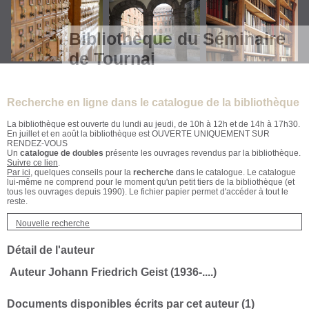
Bibliothèque du Séminaire
de Tournai
Recherche en ligne dans le catalogue de la bibliothèque
La bibliothèque est ouverte du lundi au jeudi, de 10h à 12h et de 14h à 17h30.
En juillet et en août la bibliothèque est OUVERTE UNIQUEMENT SUR
RENDEZ-VOUS
Un
catalogue de doubles
présente les ouvrages revendus par la bibliothèque.
Suivre ce lien
.
Par ici
, quelques conseils pour la
recherche
dans le catalogue. Le catalogue
lui-même ne comprend pour le moment qu'un petit tiers de la bibliothèque (et
tous les ouvrages depuis 1990). Le fichier papier permet d'accéder à tout le
reste.
Nouvelle recherche
Détail de l'auteur
Auteur Johann Friedrich Geist (1936-....)
Documents disponibles écrits par cet auteur (
1
)