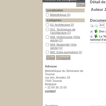
Détail de
Auteur J
Localisation
Bibliothèque
[2]
Document
Catégories
03. Architecture
[2]
031. Techniques de
Des a
l’architecture
[1]
Le T
848. Historicisme (XIXe
national d'a
siècle)
[1]
849. Modernité (XXe
siècle)
[1]
860. Extra-européens
[1]
Adresse
Bibliothèque du Séminaire de
Tournai
rue des Jésuites 28
7500 Tournai
Belgique
+ 32 69 36 25 05
contact
Ouverture :