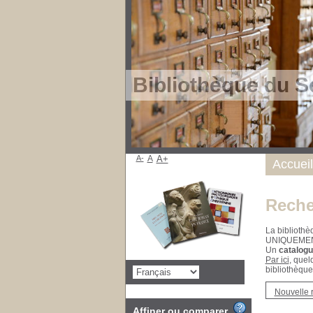
Bibliothèque du S
A-
A
A+
Accueil
Reche
La bibliothè
UNIQUEME
Un
catalogu
Par ici
, quel
bibliothèque
Nouvelle 
Affiner ou comparer