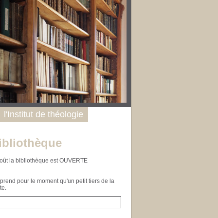
l'Institut de théologie
ibliothèque
n août la bibliothèque est OUVERTE
end pour le moment qu'un petit tiers de la
te.