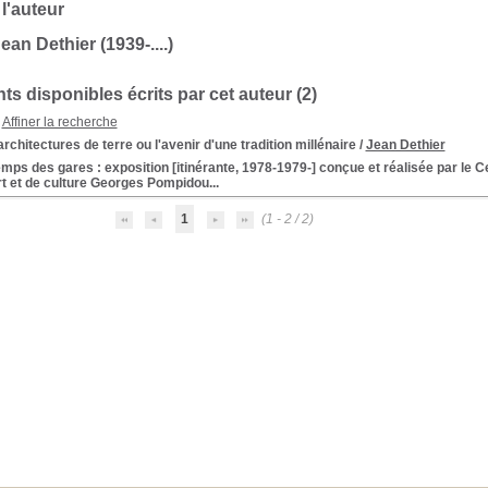
 l'auteur
ean Dethier (1939-....)
s disponibles écrits par cet auteur (
2
)
Affiner la recherche
rchitectures de terre ou l'avenir d'une tradition millénaire
/
Jean Dethier
emps des gares
: exposition [itinérante, 1978-1979-] conçue et réalisée par le Ce
rt et de culture Georges Pompidou...
1
(1 - 2 / 2)