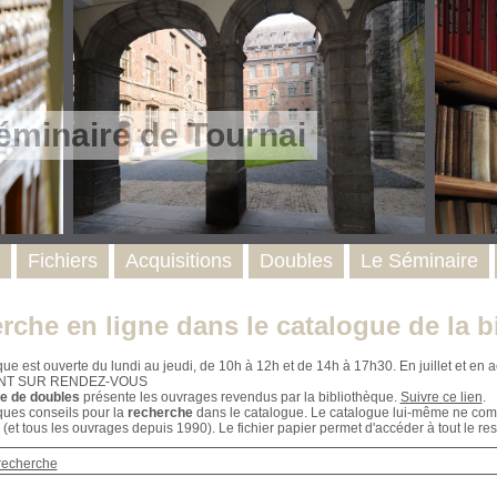
éminaire de Tournai
Fichiers
Acquisitions
Doubles
Le Séminaire
rche en ligne dans le catalogue de la b
que est ouverte du lundi au jeudi, de 10h à 12h et de 14h à 17h30. En juillet et e
NT SUR RENDEZ-VOUS
e de doubles
présente les ouvrages revendus par la bibliothèque.
Suivre ce lien
.
ques conseils pour la
recherche
dans le catalogue. Le catalogue lui-même ne compr
 (et tous les ouvrages depuis 1990). Le fichier papier permet d'accéder à tout le res
recherche