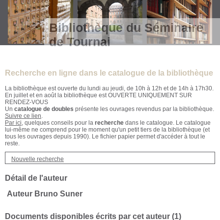
Bibliothèque du Séminaire
de Tournai
Recherche en ligne dans le catalogue de la bibliothèque
La bibliothèque est ouverte du lundi au jeudi, de 10h à 12h et de 14h à 17h30.
En juillet et en août la bibliothèque est OUVERTE UNIQUEMENT SUR
RENDEZ-VOUS
Un
catalogue de doubles
présente les ouvrages revendus par la bibliothèque.
Suivre ce lien
.
Par ici
, quelques conseils pour la
recherche
dans le catalogue. Le catalogue
lui-même ne comprend pour le moment qu'un petit tiers de la bibliothèque (et
tous les ouvrages depuis 1990). Le fichier papier permet d'accéder à tout le
reste.
Nouvelle recherche
Détail de l'auteur
Auteur Bruno Suner
Documents disponibles écrits par cet auteur (
1
)