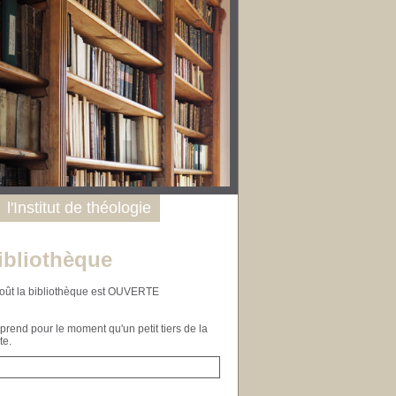
l'Institut de théologie
ibliothèque
n août la bibliothèque est OUVERTE
end pour le moment qu'un petit tiers de la
te.