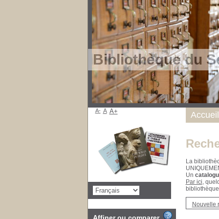
Bibliothèque du S
A-
A
A+
Accueil
Reche
La bibliothè
UNIQUEME
Un
catalogu
Par ici
, quel
bibliothèque
Nouvelle 
Affiner ou comparer