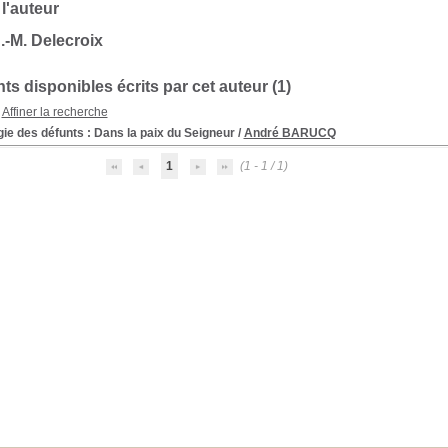
 l'auteur
.-M. Delecroix
s disponibles écrits par cet auteur (
1
)
Affiner la recherche
gie des défunts
: Dans la paix du Seigneur
/
André BARUCQ
1
(1 - 1 / 1)