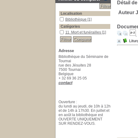
Détail de
Auteur J
Localisation
Bibliothèque
[1]
Document
Catégories
11. Mort et funérailles
[1]
Litur
Adresse
Bibliothèque du Séminaire de
Tournai
rue des Jésuites 28
7500 Tournai
Belgique
+ 32 69 36 25 05
contact
Ouverture :
du lundi au jeudi, de 10h à 12h
et de 14h à 17h30. En juillet et
en août la bibliothèque est
OUVERTE UNIQUEMENT
SUR RENDEZ-VOUS.