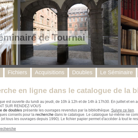
éminaire de Tournai
Fichiers
Acquisitions
Doubles
Le Séminaire
rche en ligne dans le catalogue de la b
que est ouverte du lundi au jeudi, de 10h à 12h et de 14h à 17h30. En juillet et e
NT SUR RENDEZ-VOUS
e de doubles
présente les ouvrages revendus par la bibliothèque.
Suivre ce lien
.
ques conseils pour la
recherche
dans le catalogue. Le catalogue lui-même ne compr
 (et tous les ouvrages depuis 1990). Le fichier papier permet d'accéder à tout le res
recherche