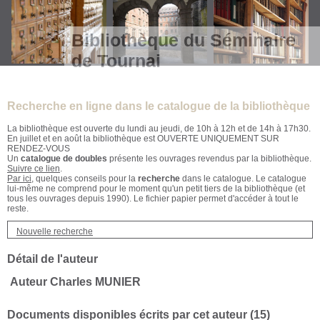
Bibliothèque du Séminaire
de Tournai
Recherche en ligne dans le catalogue de la bibliothèque
La bibliothèque est ouverte du lundi au jeudi, de 10h à 12h et de 14h à 17h30.
En juillet et en août la bibliothèque est OUVERTE UNIQUEMENT SUR
RENDEZ-VOUS
Un
catalogue de doubles
présente les ouvrages revendus par la bibliothèque.
Suivre ce lien
.
Par ici
, quelques conseils pour la
recherche
dans le catalogue. Le catalogue
lui-même ne comprend pour le moment qu'un petit tiers de la bibliothèque (et
tous les ouvrages depuis 1990). Le fichier papier permet d'accéder à tout le
reste.
Nouvelle recherche
Détail de l'auteur
Auteur Charles MUNIER
Documents disponibles écrits par cet auteur (
15
)