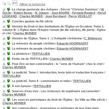
Affiner la recherche
La charge pastorale des évêques
: Décret "Christus Dominus"
/
W.
Onclin
;
Robert Bezac
;
N. Jubany
;
Jean BADRE
;
Fernand Boulard
;
Hervé
LEGRAND
;
Charles MUNIER
;
Jean Bernhard
;
Pierre VEUILLOT
Conciles gaulois du IVe siècle
Histoire du Droit et des Institutions de l'Église en Occident. Tome 2,
volume III
: L'Église dans l'Empire romain (IIe-IIIe siècles), IIIe partie : Église
et cité
/
Charles MUNIER
Histoire de l'Église. Tome 1
: L'Antiquité chrétienne
/
C. Bihlmeyer
La mémoire du peuple chrétien
/
Eduardo HOORNAERT
La mémoire du peuple chrétien
/
Eduardo HOORNAERT
La pénitence
/
TERTULLIEN
Petite vie de TERTULLIEN
/
Charles MUNIER
Pour être un bon contremaître
: le "sens de l'humain" chez le chef
/
Charles MUNIER
La pudicité. Tome I
: introduction, texte latin et traduction française
/
TERTULLIEN
La pudicité. Tome II
: commentaire et index
/
TERTULLIEN
À son épouse
/
TERTULLIEN
Sources d'eau vive
: Les richesses du septénaire sacramentel
/
Charles MUNIER
Les sources patristiques du droit de l'Église
: Du VIIIe au XIIIe siècle
/
Charles MUNIER
Vos contremaîtres
: programme et méthodes de leur éducation