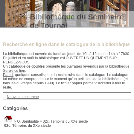
Bibliothèque du Séminaire
de Tournai
Recherche en ligne dans le catalogue de la bibliothèque
La bibliothèque est ouverte du lundi au jeudi, de 10h à 12h et de 14h à 17h30.
En juillet et en août la bibliothèque est OUVERTE UNIQUEMENT SUR
RENDEZ-VOUS
Un
catalogue de doubles
présente les ouvrages revendus par la bibliothèque.
Suivre ce lien
.
Par ici
, quelques conseils pour la
recherche
dans le catalogue. Le catalogue
lui-même ne comprend pour le moment qu'un petit tiers de la bibliothèque (et
tous les ouvrages depuis 1990). Le fichier papier permet d'accéder à tout le
reste.
Nouvelle recherche
Catégories
>
O. Spiritualité
>
02c. Témoins du XXe siècle
02c. Témoins du XXe siècle