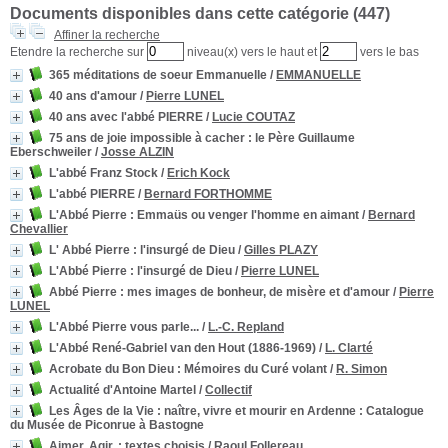
Documents disponibles dans cette catégorie (
447
)
Affiner la recherche
Etendre la recherche sur
niveau(x) vers le haut et
vers le bas
365 méditations de soeur Emmanuelle
/
EMMANUELLE
40 ans d'amour
/
Pierre LUNEL
40 ans avec l'abbé PIERRE
/
Lucie COUTAZ
75 ans de joie impossible à cacher : le Père Guillaume
Eberschweiler
/
Josse ALZIN
L'abbé Franz Stock
/
Erich Kock
L'abbé PIERRE
/
Bernard FORTHOMME
L'Abbé Pierre
: Emmaüs ou venger l'homme en aimant
/
Bernard
Chevallier
L' Abbé Pierre
: l'insurgé de Dieu
/
Gilles PLAZY
L'Abbé Pierre
: l'insurgé de Dieu
/
Pierre LUNEL
Abbé Pierre
: mes images de bonheur, de misère et d'amour
/
Pierre
LUNEL
L'Abbé Pierre vous parle...
/
L.-C. Repland
L'Abbé René-Gabriel van den Hout (1886-1969)
/
L. Clarté
Acrobate du Bon Dieu
: Mémoires du Curé volant
/
R. Simon
Actualité d'Antoine Martel
/
Collectif
Les Âges de la Vie : naître, vivre et mourir en Ardenne
: Catalogue
du Musée de Piconrue à Bastogne
Aimer. Agir.
: textes choisis
/
Raoul Follereau