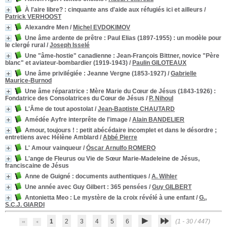
À l'aire libre?
: cinquante ans d'aide aux réfugiés ici et ailleurs
/
Patrick VERHOOST
Alexandre Men
/
Michel EVDOKIMOV
Une âme ardente de prêtre : Paul Elias (1897-1955)
: un modèle pour
le clergé rural
/
Joseph Isselé
Une "âme-hostie" canadienne : Jean-François Bittner, novice "Père
blanc" et aviateur-bombardier (1919-1943)
/
Paulin GILOTEAUX
Une âme privilégiée : Jeanne Vergne (1853-1927)
/
Gabrielle
Maurice-Burnod
Une âme réparatrice : Mère Marie du Cœur de Jésus (1843-1926)
:
Fondatrice des Consolatrices du Cœur de Jésus
/
P. Nihoul
L'Âme de tout apostolat
/
Jean-Baptiste CHAUTARD
Amédée Ayfre interprête de l'image
/
Alain BANDELIER
Amour, toujours !
: petit abécédaire incomplet et dans le désordre ;
entretiens avec Hélène Amblard
/
Abbé Pierre
L' Amour vainqueur
/
Óscar Arnulfo ROMERO
L'ange de Fleurus ou Vie de Sœur Marie-Madeleine de Jésus,
franciscaine de Jésus
Anne de Guigné
: documents authentiques
/
A. Wihler
Une année avec Guy Gilbert
: 365 pensées
/
Guy GILBERT
Antonietta Meo
: Le mystère de la croix révélé à une enfant
/
G.,
S.C.J. GIARDI
1
2
3
4
5
6
(1 - 30 / 447)