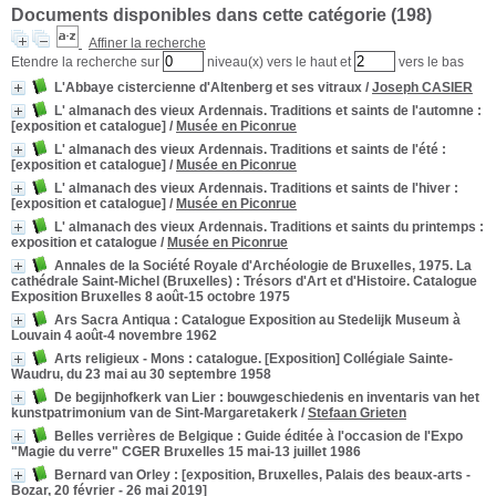
Documents disponibles dans cette catégorie (
198
)
Affiner la recherche
Etendre la recherche sur
niveau(x) vers le haut et
vers le bas
L'Abbaye cistercienne d'Altenberg et ses vitraux
/
Joseph CASIER
L' almanach des vieux Ardennais. Traditions et saints de l'automne
:
[exposition et catalogue]
/
Musée en Piconrue
L' almanach des vieux Ardennais. Traditions et saints de l'été
:
[exposition et catalogue]
/
Musée en Piconrue
L' almanach des vieux Ardennais. Traditions et saints de l'hiver
:
[exposition et catalogue]
/
Musée en Piconrue
L' almanach des vieux Ardennais. Traditions et saints du printemps
:
exposition et catalogue
/
Musée en Piconrue
Annales de la Société Royale d'Archéologie de Bruxelles, 1975. La
cathédrale Saint-Michel (Bruxelles)
: Trésors d'Art et d'Histoire. Catalogue
Exposition Bruxelles 8 août-15 octobre 1975
Ars Sacra Antiqua
: Catalogue Exposition au Stedelijk Museum à
Louvain 4 août-4 novembre 1962
Arts religieux - Mons
: catalogue. [Exposition] Collégiale Sainte-
Waudru, du 23 mai au 30 septembre 1958
De begijnhofkerk van Lier
: bouwgeschiedenis en inventaris van het
kunstpatrimonium van de Sint-Margaretakerk
/
Stefaan Grieten
Belles verrières de Belgique
: Guide éditée à l'occasion de l'Expo
"Magie du verre" CGER Bruxelles 15 mai-13 juillet 1986
Bernard van Orley
: [exposition, Bruxelles, Palais des beaux-arts -
Bozar, 20 février - 26 mai 2019]