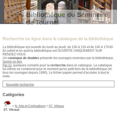
Bibliothèque du Séminaire
de Tournai
Recherche en ligne dans le catalogue de la bibliothèque
La bibliothèque est ouverte du lundi au jeudi, de 10h à 12h et de 14h à 17h30.
En juillet et en août la bibliothèque est OUVERTE UNIQUEMENT SUR
RENDEZ-VOUS
Un
catalogue de doubles
présente les ouvrages revendus par la bibliothèque.
Suivre ce lien
.
Par ici
, quelques conseils pour la
recherche
dans le catalogue. Le catalogue
lui-même ne comprend pour le moment qu'un petit tiers de la bibliothèque (et
tous les ouvrages depuis 1990). Le fichier papier permet d'accéder à tout le
reste.
Nouvelle recherche
Catégories
>
N. Arts et Civilisations
>
07. Vitraux
07. Vitraux