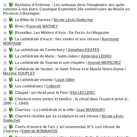
Bestiaire d'Ardenne.
: Les animaux dans l'imaginaire. des gallo-
romains à nos jours. Catalogue Exposition 20e anniversaire du Musée en
Piconrue à Bastogne.
La Bible de Chartres
/
Nicole Lévis-Godechot
Brou
/
François MATHEY
Bruxelles. Les Métiers d'Arts
: De Facto. Art Magazine
La cathédrale d'Auch
: Ses stalles et ses vitraux
/
Raymond
MONTANE
La cathédrale de Canterbury
/
Jonathan KEATES
La cathédrale du Mans : Saint-Julien
/
Ambroise LEDRU
La cathédrale de Tournai et son chapitre
/
Joseph WARICHEZ
Cathédrale de Verdun
: le Saint Trésor et le Musée Notre-Dame
/
Maxime SOUPLET
La cathédrale vivante
/
Louis Gillet
Les cathédrales
/
Collectif
Chagall
: un vitrail pour la Paix
/
Eloi LECLERC
Charleroi entre ombre et lumière
: le vitrail dans l'espace privé (c.
1880 - c. 1940)
Chartres
: La cathédrale et la ville
/
Jean MANOURY
Chartres révélée par sa sculpture et ses vitraux
/
Nicole Lévis-
Godechot
Chefs-d'oeuvre de l'art. L'art ornemental, N°1. Les vitraux de
Chartres
/
Edith de BONNAFOS