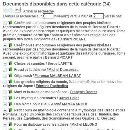
Documents disponibles dans cette catégorie (
34
)
Affiner la recherche
Etendre la recherche sur
niveau(x) vers le haut et
vers le bas
Cérémonies et coutumes religieuses des peuples idolâtres
représentées par des figures dessinées de la main de Bernard Picard
:
Avec une explication historique et quelques dissertations curieuses. Tome
premier, première partie qui contient les cérémonies religieuses des
peuples des Indes Occidentales
/
Bernard PICART
Cérémonies et coutumes religieuses des peuples idolâtres
représentées par des figures dessinées de la main de Bernard Picard
:
Avec une explication historique et quelques dissertations curieuses. Tome
second, première partie
/
Bernard PICART
Chiites et sunnites
/
Serge LAFITTE
Freud et l'athéisme
/
Michel Dansereau
Gilgamesh
/
Florence MALBRAN-LABAT
Les grandes religions du monde, 9. Le shintoïsme et les nouvelles
religions du Japon
/
Edmond Rochedieu
Mani et la tradition manichéenne
/
François Decret
Les mystiques orientales
/
Daniel Odier
Des Noms pour Dieu
/
André MANARANCHE
Petit cours de mythologie contenant la mythologie des Grecs et des
Romains
: avec un précis des croyances fabuleuses des Hindous, des
Perses, des Égyptiens, des Scandinaves et des Gaulois
/
E. Géruzez
Pour un dialogue avec les athées
/
Michel LELONG