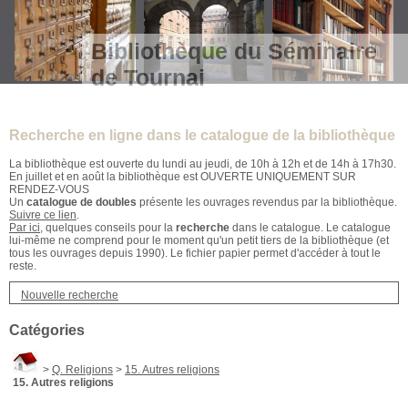
Bibliothèque du Séminaire
de Tournai
Recherche en ligne dans le catalogue de la bibliothèque
La bibliothèque est ouverte du lundi au jeudi, de 10h à 12h et de 14h à 17h30.
En juillet et en août la bibliothèque est OUVERTE UNIQUEMENT SUR
RENDEZ-VOUS
Un
catalogue de doubles
présente les ouvrages revendus par la bibliothèque.
Suivre ce lien
.
Par ici
, quelques conseils pour la
recherche
dans le catalogue. Le catalogue
lui-même ne comprend pour le moment qu'un petit tiers de la bibliothèque (et
tous les ouvrages depuis 1990). Le fichier papier permet d'accéder à tout le
reste.
Nouvelle recherche
Catégories
>
Q. Religions
>
15. Autres religions
15. Autres religions