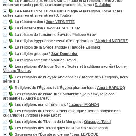
Le Rameau d'or. Études sur la magie et la religion. Tome 2
: les
meurtres rituels ; périls et transmigrations de l'âme
/
R. Stiébel
Le Rameau d'or. Études sur la magie et la religion. Tome 3
: les
cultes agraires et silverstres
/
J. Toutain
La réincarnation
/
Jean VERNETTE
La réincarnation
/
Jacques SCHEUER
La religion de l'ancienne Égypte
/
Philippe Virey
La religion égyptienne : essai d'interprétation
/
Siegfried MORENZ
La religion de la Grèce antique
/
Thaddée Zielinski
La religion grecque
/
Jean Dumortier
La religion romaine
/
Maurice David
Les religions d'Afrique Noire
: Textes et traditions sacrés
/
Louis-
Vincent Thomas
Les religions de l'Égypte ancienne
: Le monde des Religions, hors
série n° 1
Religions de l'Égypte. I
: L'Égypte pharaonique
/
André BARUCQ
Les religions de l'Inde. III
: Bouddhisme, jaïnisme, religions
archaïques
/
André Bareau
Les religions non chrétiennes
/
Jacques MIGNON
Les religions du Proche-Orient asiatique
: Textes babyloniens,
ougaritiques, hittites
/
René Labat
Les religions du Tibet et de la Mongolie
/
Giuseppe Tucci
Les religions des Totonaques de la Sierra
/
Alain Ichon
Sagesses de l'Égypte ancienne
/
Jean LEVEQUE