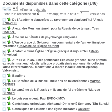
Documents disponibles dans cette catégorie (
146
)
Affiner la recherche
Etendre la recherche sur
niveau(x) vers le haut et
vers le bas
De l'Académie d'autrefois au rayonnement d'aujourd'hui
/
Alexis
KNIAZEFF
Alexandre Men
: un témoin pour la Russie de ce temps
/
Yves
HAMANT
Âme russe : études de psychologie religieuse
L'An de grâce du Seigneur
: un commentaire de l'année liturgique
byzantine
/
Un Moine de l'Église d'Orient
Anatomie d'une Église : l'Église grecque d'aujourd'hui
/
Mario
Rinvolucri
APXIEPATIKON. Liber pontificalis Ecclesiae graecae, nunc primum
ex regiis mss. euchologiis, aliisque probatissimis monumentis collectus,
latina interpretatione... Meditatione & labore Isaaci Haberti, episcopi
Vabrensis...
Baptême
Le Baptême de la Russie
: mille ans de foi chrétienne
/
Maryse
DENNES
Le baptême de la Russie : mille ans de foi chrétienne
/
Maryse
DENNES
Le buisson ardent
/
Paul EVDOKIMOV
Catéchisme orthodoxe
/
Aleksandr Dmitrievič Semenov-Tân-Šanskij
Catholiques de Lituanie : une église militante
/
Collectif