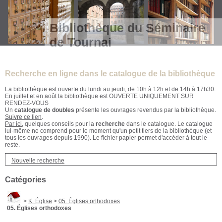
Bibliothèque du Séminaire
de Tournai
Recherche en ligne dans le catalogue de la bibliothèque
La bibliothèque est ouverte du lundi au jeudi, de 10h à 12h et de 14h à 17h30.
En juillet et en août la bibliothèque est OUVERTE UNIQUEMENT SUR
RENDEZ-VOUS
Un
catalogue de doubles
présente les ouvrages revendus par la bibliothèque.
Suivre ce lien
.
Par ici
, quelques conseils pour la
recherche
dans le catalogue. Le catalogue
lui-même ne comprend pour le moment qu'un petit tiers de la bibliothèque (et
tous les ouvrages depuis 1990). Le fichier papier permet d'accéder à tout le
reste.
Nouvelle recherche
Catégories
>
K. Église
>
05. Églises orthodoxes
05. Églises orthodoxes