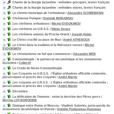
Chants de la liturgie byzantine
: mélodies grecques, textes français
Chants de la liturgie byzantine
: mélodies slaves, textes français
Le chemin historique de l'orthodoxie
/
Alexandre SCHMEMANN
Chrétienne Pologne
/
Dominik MORAWSKI
Les chrétiens orthodoxes
/
Michel EVDOKIMOV
Les chrétiens en U.R.S.S.
/
Nikita Struve
Les chrétiens uniates du Proche-Orient
/
Joseph Hajjar
Le Christ crucifié au pays de Mao
/
André ATHENOUX
Le Christ dans la tradition et la littérature russes
/
Michel
EVDOKIMOV
Le christianisme ne fait que commencer
/
Alexandre MEN
Constantinople : le patriarcat oecuménique et les monuments
byzantins
/
Collectif
Le Credo de Nicée-Constantinople
Les Croyants en U.R.S.S.
: l'Église orthodoxe officielle contestée,
persécutions et procès des croyants
/
André Martin
Les croyants en U.R.S.S.
: L'Église orthodoxe officielle contestée ;
persécutions et procès des croyants
/
André Martin
Décembre
La déification de l'homme : selon la doctrine des Pères grecs
/
Myrrha LOT-BORODINE
Dialogue entre Rome et Moscou
: Vladimir Soloviev, porte-parole du
mouvement œcuménique en Russie
/
Antoine Paplauskas-Ramunas