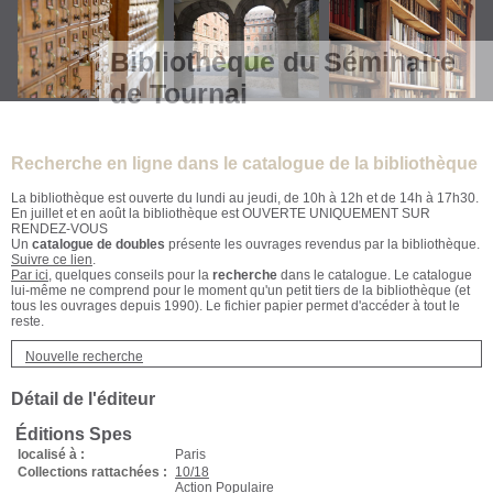
Bibliothèque du Séminaire
de Tournai
Recherche en ligne dans le catalogue de la bibliothèque
La bibliothèque est ouverte du lundi au jeudi, de 10h à 12h et de 14h à 17h30.
En juillet et en août la bibliothèque est OUVERTE UNIQUEMENT SUR
RENDEZ-VOUS
Un
catalogue de doubles
présente les ouvrages revendus par la bibliothèque.
Suivre ce lien
.
Par ici
, quelques conseils pour la
recherche
dans le catalogue. Le catalogue
lui-même ne comprend pour le moment qu'un petit tiers de la bibliothèque (et
tous les ouvrages depuis 1990). Le fichier papier permet d'accéder à tout le
reste.
Nouvelle recherche
Détail de l'éditeur
Éditions Spes
localisé à :
Paris
Collections rattachées :
10/18
Action Populaire