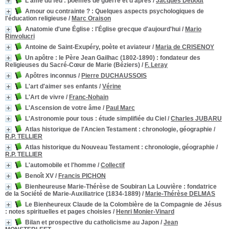
L'âme du feu : poèmes de guerre et d'après
/
Jacques Debout
Amour ou contrainte ?
: Quelques aspects psychologiques de
l'éducation religieuse
/
Marc Oraison
Anatomie d'une Église : l'Église grecque d'aujourd'hui
/
Mario
Rinvolucri
Antoine de Saint-Exupéry, poète et aviateur
/
Maria de CRISENOY
Un apôtre : le Père Jean Gailhac (1802-1890)
: fondateur des
Religieuses du Sacré-Cœur de Marie (Béziers)
/
F. Leray
Apôtres inconnus
/
Pierre DUCHAUSSOIS
L'art d'aimer ses enfants
/
Vérine
L'Art de vivre
/
Franc-Nohain
L'Ascension de votre âme
/
Paul Marc
L'Astronomie pour tous
: étude simplifiée du Ciel
/
Charles JUBARU
Atlas historique de l'Ancien Testament : chronologie, géographie
/
R.P. TELLIER
Atlas historique du Nouveau Testament : chronologie, géographie
/
R.P. TELLIER
L'automobile et l'homme
/
Collectif
Benoît XV
/
Francis PICHON
Bienheureuse Marie-Thérèse de Soubiran La Louvière
: fondatrice
de la Société de Marie-Auxiliatrice (1834-1889)
/
Marie-Thérèse DELMAS
Le Bienheureux Claude de la Colombière de la Compagnie de Jésus
: notes spirituelles et pages choisies
/
Henri Monier-Vinard
Bilan et prospective du catholicisme au Japon
/
Jean