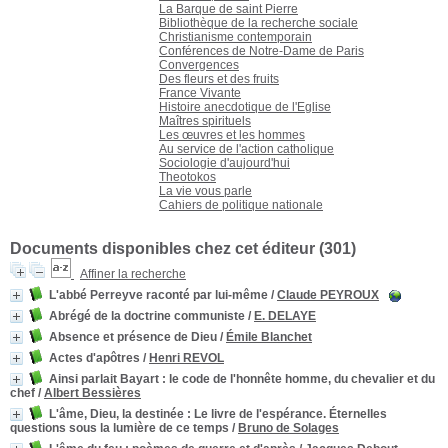
La Barque de saint Pierre
Bibliothèque de la recherche sociale
Christianisme contemporain
Conférences de Notre-Dame de Paris
Convergences
Des fleurs et des fruits
France Vivante
Histoire anecdotique de l'Eglise
Maîtres spirituels
Les œuvres et les hommes
Au service de l'action catholique
Sociologie d'aujourd'hui
Theotokos
La vie vous parle
Cahiers de politique nationale
Documents disponibles chez cet éditeur (
301
)
Affiner la recherche
L'abbé Perreyve raconté par lui-même
/
Claude PEYROUX
Abrégé de la doctrine communiste
/
E. DELAYE
Absence et présence de Dieu
/
Émile Blanchet
Actes d'apôtres
/
Henri REVOL
Ainsi parlait Bayart
: le code de l'honnête homme, du chevalier et du
chef
/
Albert Bessières
L'âme, Dieu, la destinée
: Le livre de l'espérance. Éternelles
questions sous la lumière de ce temps
/
Bruno de Solages