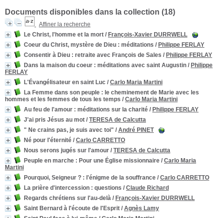
Documents disponibles dans la collection (
18
)
Affiner la recherche
Le Christ, l'homme et la mort
/
François-Xavier DURRWELL
Coeur du Christ, mystère de Dieu
: méditations
/
Philippe FERLAY
Consentir à Dieu
: retraite avec François de Sales
/
Philippe FERLAY
Dans la maison du coeur
: méditations avec saint Augustin
/
Philippe
FERLAY
L'Évangélisateur en saint Luc
/
Carlo Maria Martini
La Femme dans son peuple
: le cheminement de Marie avec les
hommes et les femmes de tous les temps
/
Carlo Maria Martini
Au feu de l'amour
: méditations sur la charité
/
Philippe FERLAY
J'ai pris Jésus au mot
/
TERESA de Calcutta
" Ne crains pas, je suis avec toi"
/
André PINET
Né pour l'éternité
/
Carlo CARRETTO
Nous serons jugés sur l'amour
/
TERESA de Calcutta
Peuple en marche
: Pour une Église missionnaire
/
Carlo Maria
Martini
Pourquoi, Seigneur ?
: l'énigme de la souffrance
/
Carlo CARRETTO
La prière d'intercession
: questions
/
Claude Richard
Regards chrétiens sur l'au-delà
/
François-Xavier DURRWELL
Saint Bernard à l'écoute de l'Esprit
/
Agnès Lamy