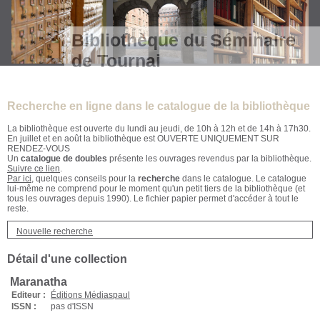
Bibliothèque du Séminaire
de Tournai
Recherche en ligne dans le catalogue de la bibliothèque
La bibliothèque est ouverte du lundi au jeudi, de 10h à 12h et de 14h à 17h30.
En juillet et en août la bibliothèque est OUVERTE UNIQUEMENT SUR
RENDEZ-VOUS
Un
catalogue de doubles
présente les ouvrages revendus par la bibliothèque.
Suivre ce lien
.
Par ici
, quelques conseils pour la
recherche
dans le catalogue. Le catalogue
lui-même ne comprend pour le moment qu'un petit tiers de la bibliothèque (et
tous les ouvrages depuis 1990). Le fichier papier permet d'accéder à tout le
reste.
Nouvelle recherche
Détail d'une collection
Maranatha
Editeur :
Éditions Médiaspaul
ISSN :
pas d'ISSN