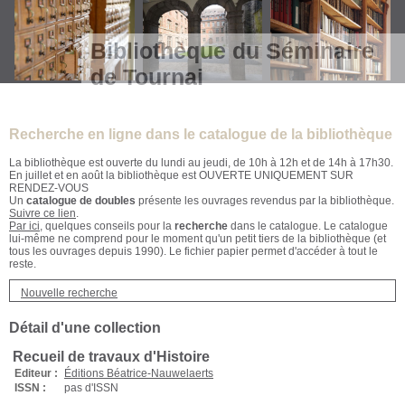
Bibliothèque du Séminaire
de Tournai
Recherche en ligne dans le catalogue de la bibliothèque
La bibliothèque est ouverte du lundi au jeudi, de 10h à 12h et de 14h à 17h30.
En juillet et en août la bibliothèque est OUVERTE UNIQUEMENT SUR
RENDEZ-VOUS
Un
catalogue de doubles
présente les ouvrages revendus par la bibliothèque.
Suivre ce lien
.
Par ici
, quelques conseils pour la
recherche
dans le catalogue. Le catalogue
lui-même ne comprend pour le moment qu'un petit tiers de la bibliothèque (et
tous les ouvrages depuis 1990). Le fichier papier permet d'accéder à tout le
reste.
Nouvelle recherche
Détail d'une collection
Recueil de travaux d'Histoire
Editeur :
Éditions Béatrice-Nauwelaerts
ISSN :
pas d'ISSN