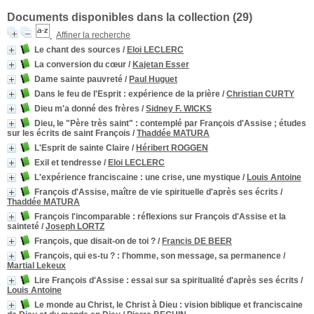
Documents disponibles dans la collection (
29
)
Affiner la recherche
Le chant des sources
/
Eloi LECLERC
La conversion du cœur
/
Kajetan Esser
Dame sainte pauvreté
/
Paul Huguet
Dans le feu de l'Esprit : expérience de la prière
/
Christian CURTY
Dieu m'a donné des frères
/
Sidney F. WICKS
Dieu, le "Père très saint"
: contemplé par François d'Assise ; études
sur les écrits de saint François
/
Thaddée MATURA
L'Esprit de sainte Claire
/
Héribert ROGGEN
Exil et tendresse
/
Eloi LECLERC
L'expérience franciscaine
: une crise, une mystique
/
Louis Antoine
François d'Assise, maître de vie spirituelle d'après ses écrits
/
Thaddée MATURA
François l'incomparable
: réflexions sur François d'Assise et la
sainteté
/
Joseph LORTZ
François, que disait-on de toi ?
/
Francis DE BEER
François, qui es-tu ?
: l'homme, son message, sa permanence
/
Martial Lekeux
Lire François d'Assise
: essai sur sa spiritualité d'après ses écrits
/
Louis Antoine
Le monde au Christ, le Christ à Dieu
: vision biblique et franciscaine