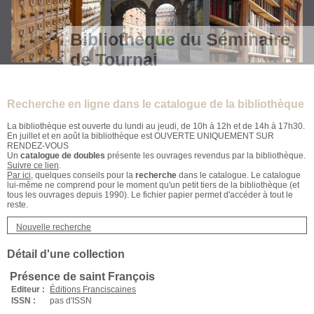
Bibliothèque du Séminaire
de Tournai
Recherche en ligne dans le catalogue de la bibliothèque
La bibliothèque est ouverte du lundi au jeudi, de 10h à 12h et de 14h à 17h30.
En juillet et en août la bibliothèque est OUVERTE UNIQUEMENT SUR
RENDEZ-VOUS
Un
catalogue de doubles
présente les ouvrages revendus par la bibliothèque.
Suivre ce lien
.
Par ici
, quelques conseils pour la
recherche
dans le catalogue. Le catalogue
lui-même ne comprend pour le moment qu'un petit tiers de la bibliothèque (et
tous les ouvrages depuis 1990). Le fichier papier permet d'accéder à tout le
reste.
Nouvelle recherche
Détail d'une collection
Présence de saint François
Editeur :
Éditions Franciscaines
ISSN :
pas d'ISSN