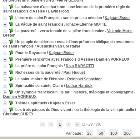
de Dieu et du monde en Dieu
/
Pierre BEGUIN
La naissance d'un charisme
: une lecture de la première règle de
saint François d'Assise
/
David Flood
L'ordre de saint François
: son esprit, sa mission
/
Kajetan Esser
La Pâque de saint François
/
Ignace-Etienne MOTTE
La pauvreté
: vertu fontale de la piété franciscaine
/
Valentin-Marie
Breton
Un peuple de pèlerins
: essai d'interprétation biblique du testament
de saint François
/
Auspicius van Corstanje
Pour le Royaume
/
Kajetan Esser
Première rencontre avec François d'Assise
/
Damien VORREUX
La prière de saint François
/
Divo BARSOTTI
Richesses de la pauvreté
/
Paul Huguet
Le saint, maître de l'histoire
/
Reinhold Schneider
Spiritualité de sainte Claire
/
Lothar Hardick
Un symbole franciscain : le tau
: histoire, théologie et iconographie
/
Damien VORREUX
Thèmes spirituels
/
Kajetan Esser
Les trois pâques du Dieu vivant
: ou la théologie de la vie spirituelle
/
Christian CURTY
1
(1 - 29 / 29)
Par page :
25
50
100
200