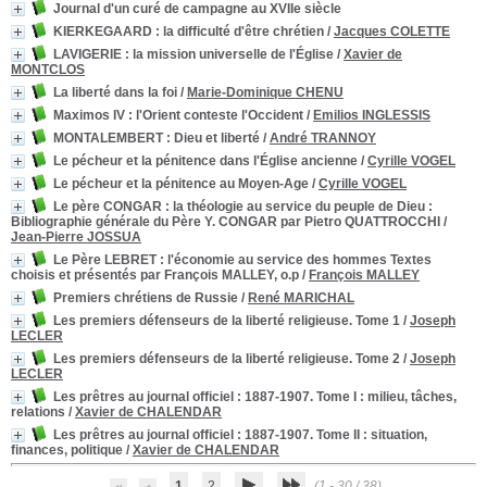
Journal d'un curé de campagne au XVIIe siècle
KIERKEGAARD : la difficulté d'être chrétien
/
Jacques COLETTE
LAVIGERIE : la mission universelle de l'Église
/
Xavier de
MONTCLOS
La liberté dans la foi
/
Marie-Dominique CHENU
Maximos IV : l'Orient conteste l'Occident
/
Emilios INGLESSIS
MONTALEMBERT : Dieu et liberté
/
André TRANNOY
Le pécheur et la pénitence dans l'Église ancienne
/
Cyrille VOGEL
Le pécheur et la pénitence au Moyen-Age
/
Cyrille VOGEL
Le père CONGAR : la théologie au service du peuple de Dieu
:
Bibliographie générale du Père Y. CONGAR par Pietro QUATTROCCHI
/
Jean-Pierre JOSSUA
Le Père LEBRET : l'économie au service des hommes Textes
choisis et présentés par François MALLEY, o.p
/
François MALLEY
Premiers chrétiens de Russie
/
René MARICHAL
Les premiers défenseurs de la liberté religieuse. Tome 1
/
Joseph
LECLER
Les premiers défenseurs de la liberté religieuse. Tome 2
/
Joseph
LECLER
Les prêtres au journal officiel : 1887-1907. Tome I : milieu, tâches,
relations
/
Xavier de CHALENDAR
Les prêtres au journal officiel : 1887-1907. Tome II : situation,
finances, politique
/
Xavier de CHALENDAR
1
2
(1 - 30 / 38)