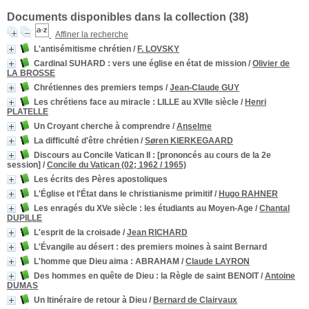
Documents disponibles dans la collection (
38
)
Affiner la recherche
L'antisémitisme chrétien
/
F. LOVSKY
Cardinal SUHARD : vers une église en état de mission
/
Olivier de
LA BROSSE
Chrétiennes des premiers temps
/
Jean-Claude GUY
Les chrétiens face au miracle : LILLE au XVIIe siècle
/
Henri
PLATELLE
Un Croyant cherche à comprendre
/
Anselme
La difficulté d'être chrétien
/
Søren KIERKEGAARD
Discours au Concile Vatican II
: [prononcés au cours de la 2e
session]
/
Concile du Vatican (02; 1962 / 1965)
Les écrits des Pères apostoliques
L'Église et l'État dans le christianisme primitif
/
Hugo RAHNER
Les enragés du XVe siècle : les étudiants au Moyen-Age
/
Chantal
DUPILLE
L'esprit de la croisade
/
Jean RICHARD
L'Évangile au désert
: des premiers moines à saint Bernard
L'homme que Dieu aima : ABRAHAM
/
Claude LAYRON
Des hommes en quête de Dieu : la Règle de saint BENOIT
/
Antoine
DUMAS
Un Itinéraire de retour à Dieu
/
Bernard de Clairvaux