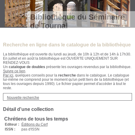
Bibliothèque du Séminaire
de Tournai
Recherche en ligne dans le catalogue de la bibliothèque
La bibliothèque est ouverte du lundi au jeudi, de 10h à 12h et de 14h à 17h30.
En juillet et en août la bibliothèque est OUVERTE UNIQUEMENT SUR
RENDEZ-VOUS
Un
catalogue de doubles
présente les ouvrages revendus par la bibliothèque.
Suivre ce lien
.
Par ici
, quelques conseils pour la
recherche
dans le catalogue. Le catalogue
lui-même ne comprend pour le moment qu'un petit tiers de la bibliothèque (et
tous les ouvrages depuis 1990). Le fichier papier permet d'accéder à tout le
reste.
Nouvelle recherche
Détail d'une collection
Chrétiens de tous les temps
Editeur :
Éditions du Cerf
ISSN :
pas d'ISSN