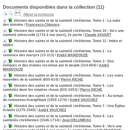
Documents disponibles dans la collection (
11
)
Affiner la recherche
Histoire des saints et de la sainteté chrétienne. Tome 1
: La nuée
des témoins
/
Francesco Chiovaro
Histoire des saints et de la sainteté chrétienne. Tome 10
: Vers une
sainteté universelle (1715 à nos jours), 2e partie
/
Claude SAVART
Histoire des saints et de la sainteté chrétienne. Tome 11
: Index et
tables
Histoire des saints et de la sainteté chrétienne. Tome 2
: La
semence des martyrs (33-313)
/
André MANDOUZE
Histoire des saints et de la sainteté chrétienne. Tome 3
: Des
évêques et des moines reconnus par le peuple (314-604)
/
André
MANDOUZE
Histoire des saints et de la sainteté chrétienne. Tome 4
: Les voies
nouvelles de la sainteté (605-814)
/
Pierre RICHE
Histoire des saints et de la sainteté chrétienne. Tome 5
: Les
saintetés dans les empires rivaux (815-1053)
/
Pierre RICHE
Histoire des saints et de la sainteté chrétienne. Tome 6
: Au temps
du renouveau évangélique (1054-1274)
/
André VAUCHEZ
Histoire des saints et de la sainteté chrétienne. Tome 7
: Une Église
éclatée (1275-1545)
/
André VAUCHEZ
Histoire des saints et de la sainteté chrétienne. Tome 8
: Les
saintetés chrétiennes (1546-1714)
/
Jean DELUMEAU
Histoire des saints et de la sainteté chrétienne. Tome 9
: Vers une