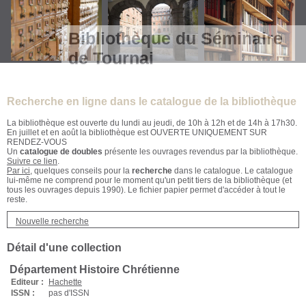
Bibliothèque du Séminaire
de Tournai
Recherche en ligne dans le catalogue de la bibliothèque
La bibliothèque est ouverte du lundi au jeudi, de 10h à 12h et de 14h à 17h30.
En juillet et en août la bibliothèque est OUVERTE UNIQUEMENT SUR
RENDEZ-VOUS
Un
catalogue de doubles
présente les ouvrages revendus par la bibliothèque.
Suivre ce lien
.
Par ici
, quelques conseils pour la
recherche
dans le catalogue. Le catalogue
lui-même ne comprend pour le moment qu'un petit tiers de la bibliothèque (et
tous les ouvrages depuis 1990). Le fichier papier permet d'accéder à tout le
reste.
Nouvelle recherche
Détail d'une collection
Département Histoire Chrétienne
Editeur :
Hachette
ISSN :
pas d'ISSN