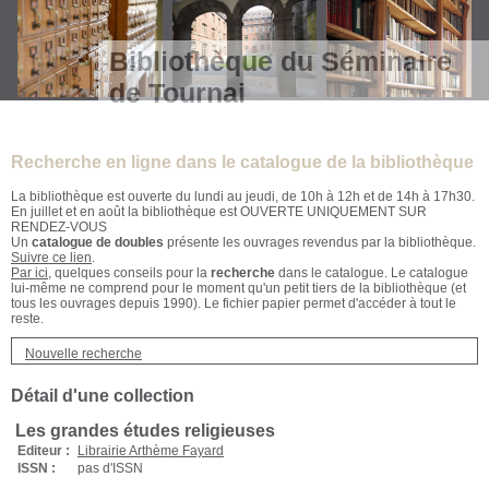
Bibliothèque du Séminaire
de Tournai
Recherche en ligne dans le catalogue de la bibliothèque
La bibliothèque est ouverte du lundi au jeudi, de 10h à 12h et de 14h à 17h30.
En juillet et en août la bibliothèque est OUVERTE UNIQUEMENT SUR
RENDEZ-VOUS
Un
catalogue de doubles
présente les ouvrages revendus par la bibliothèque.
Suivre ce lien
.
Par ici
, quelques conseils pour la
recherche
dans le catalogue. Le catalogue
lui-même ne comprend pour le moment qu'un petit tiers de la bibliothèque (et
tous les ouvrages depuis 1990). Le fichier papier permet d'accéder à tout le
reste.
Nouvelle recherche
Détail d'une collection
Les grandes études religieuses
Editeur :
Librairie Arthème Fayard
ISSN :
pas d'ISSN