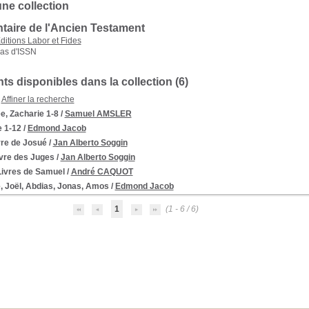
une collection
aire de l'Ancien Testament
ditions Labor et Fides
as d'ISSN
s disponibles dans la collection (
6
)
Affiner la recherche
e, Zacharie 1-8
/
Samuel AMSLER
e 1-12
/
Edmond Jacob
vre de Josué
/
Jan Alberto Soggin
ivre des Juges
/
Jan Alberto Soggin
Livres de Samuel
/
André CAQUOT
, Joël, Abdias, Jonas, Amos
/
Edmond Jacob
1
(1 - 6 / 6)