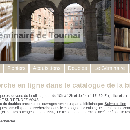
éminaire de Tournai
Fichiers
Acquisitions
Doubles
Le Séminaire
rche en ligne dans le catalogue de la b
que est ouverte du lundi au jeudi, de 10h à 12h et de 14h à 17h30. En juillet et e
NT SUR RENDEZ-VOUS
e de doubles
présente les ouvrages revendus par la bibliothèque.
Suivre ce lien
.
ques conseils pour la
recherche
dans le catalogue. Le catalogue lui-même ne compr
 (et tous les ouvrages depuis 1990). Le fichier papier permet d'accéder à tout le res
recherche