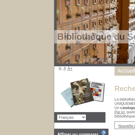
Bibliothèque du S
A-
A
A+
Accueil
Reche
La bibliothè
UNIQUEME
Un
catalogu
Par ici
, quel
bibliothèque
Nouvelle 
Affiner ou comparer