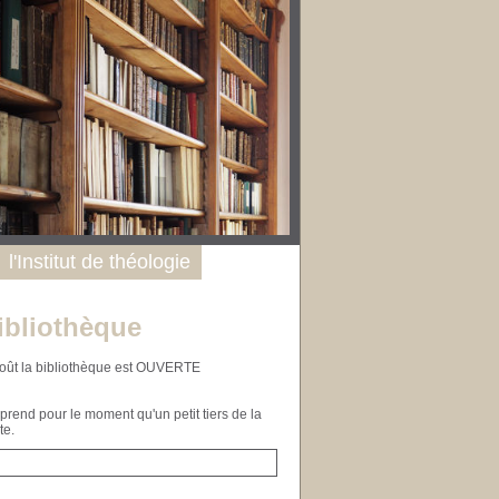
l'Institut de théologie
ibliothèque
n août la bibliothèque est OUVERTE
end pour le moment qu'un petit tiers de la
te.