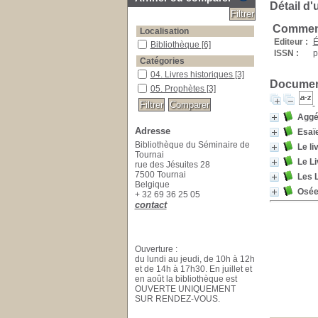
Détail d'
Comment
Localisation
Editeur :
É
Bibliothèque
[6]
ISSN :
p
Catégories
04. Livres historiques
[3]
Document
05. Prophètes
[3]
Aggé
Adresse
Esaï
Bibliothèque du Séminaire de
Le li
Tournai
Le L
rue des Jésuites 28
7500 Tournai
Les 
Belgique
Osée
+ 32 69 36 25 05
contact
Ouverture :
du lundi au jeudi, de 10h à 12h
et de 14h à 17h30. En juillet et
en août la bibliothèque est
OUVERTE UNIQUEMENT
SUR RENDEZ-VOUS.