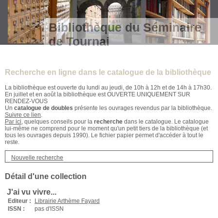
Bibliothèque du Séminaire
de Tournai
Recherche en ligne dans le catalogue de la bibliothèque
La bibliothèque est ouverte du lundi au jeudi, de 10h à 12h et de 14h à 17h30.
En juillet et en août la bibliothèque est OUVERTE UNIQUEMENT SUR
RENDEZ-VOUS
Un
catalogue de doubles
présente les ouvrages revendus par la bibliothèque.
Suivre ce lien
.
Par ici
, quelques conseils pour la
recherche
dans le catalogue. Le catalogue
lui-même ne comprend pour le moment qu'un petit tiers de la bibliothèque (et
tous les ouvrages depuis 1990). Le fichier papier permet d'accéder à tout le
reste.
Nouvelle recherche
Détail d'une collection
J'ai vu vivre...
Editeur :
Librairie Arthème Fayard
ISSN :
pas d'ISSN