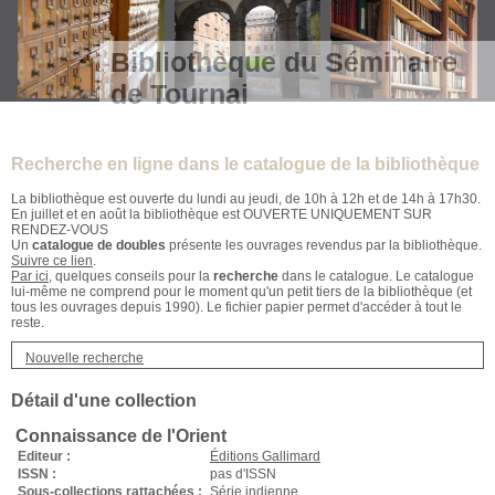
Bibliothèque du Séminaire
de Tournai
Recherche en ligne dans le catalogue de la bibliothèque
La bibliothèque est ouverte du lundi au jeudi, de 10h à 12h et de 14h à 17h30.
En juillet et en août la bibliothèque est OUVERTE UNIQUEMENT SUR
RENDEZ-VOUS
Un
catalogue de doubles
présente les ouvrages revendus par la bibliothèque.
Suivre ce lien
.
Par ici
, quelques conseils pour la
recherche
dans le catalogue. Le catalogue
lui-même ne comprend pour le moment qu'un petit tiers de la bibliothèque (et
tous les ouvrages depuis 1990). Le fichier papier permet d'accéder à tout le
reste.
Nouvelle recherche
Détail d'une collection
Connaissance de l'Orient
Editeur :
Éditions Gallimard
ISSN :
pas d'ISSN
Sous-collections rattachées :
Série indienne