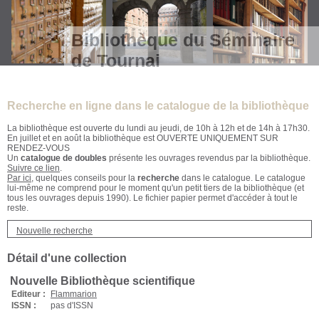
Bibliothèque du Séminaire
de Tournai
Recherche en ligne dans le catalogue de la bibliothèque
La bibliothèque est ouverte du lundi au jeudi, de 10h à 12h et de 14h à 17h30.
En juillet et en août la bibliothèque est OUVERTE UNIQUEMENT SUR
RENDEZ-VOUS
Un
catalogue de doubles
présente les ouvrages revendus par la bibliothèque.
Suivre ce lien
.
Par ici
, quelques conseils pour la
recherche
dans le catalogue. Le catalogue
lui-même ne comprend pour le moment qu'un petit tiers de la bibliothèque (et
tous les ouvrages depuis 1990). Le fichier papier permet d'accéder à tout le
reste.
Nouvelle recherche
Détail d'une collection
Nouvelle Bibliothèque scientifique
Editeur :
Flammarion
ISSN :
pas d'ISSN