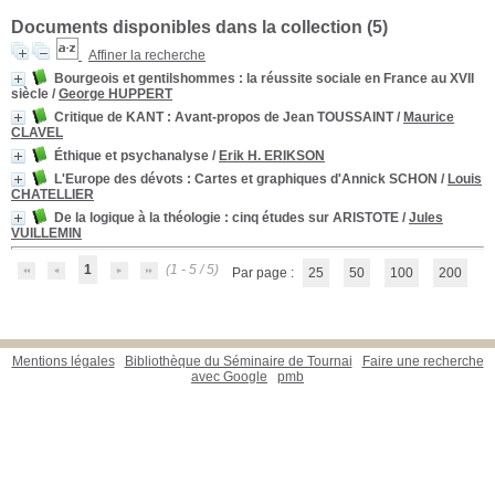
Documents disponibles dans la collection (
5
)
Affiner la recherche
Bourgeois et gentilshommes
: la réussite sociale en France au XVII
siècle
/
George HUPPERT
Critique de KANT
: Avant-propos de Jean TOUSSAINT
/
Maurice
CLAVEL
Éthique et psychanalyse
/
Erik H. ERIKSON
L'Europe des dévots
: Cartes et graphiques d'Annick SCHON
/
Louis
CHATELLIER
De la logique à la théologie : cinq études sur ARISTOTE
/
Jules
VUILLEMIN
1
(1 - 5 / 5)
Par page :
25
50
100
200
Mentions légales
Bibliothèque du Séminaire de Tournai
Faire une recherche
avec Google
pmb