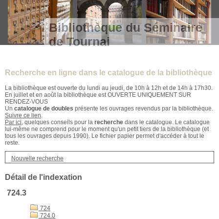
Bibliothèque du Séminaire
de Tournai
Recherche en ligne dans le catalogue de la bibliothèque
La bibliothèque est ouverte du lundi au jeudi, de 10h à 12h et de 14h à 17h30.
En juillet et en août la bibliothèque est OUVERTE UNIQUEMENT SUR
RENDEZ-VOUS
Un
catalogue de doubles
présente les ouvrages revendus par la bibliothèque.
Suivre ce lien
.
Par ici
, quelques conseils pour la
recherche
dans le catalogue. Le catalogue
lui-même ne comprend pour le moment qu'un petit tiers de la bibliothèque (et
tous les ouvrages depuis 1990). Le fichier papier permet d'accéder à tout le
reste.
Nouvelle recherche
Détail de l'indexation
724.3
724
724.0