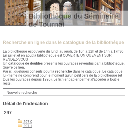
Bibliothèque du Séminaire
de Tournai
Recherche en ligne dans le catalogue de la bibliothèque
La bibliothèque est ouverte du lundi au jeudi, de 10h à 12h et de 14h à 17h30.
En juillet et en août la bibliothèque est OUVERTE UNIQUEMENT SUR
RENDEZ-VOUS
Un
catalogue de doubles
présente les ouvrages revendus par la bibliothèque.
Suivre ce lien
.
Par ici
, quelques conseils pour la
recherche
dans le catalogue. Le catalogue
lui-même ne comprend pour le moment qu'un petit tiers de la bibliothèque (et
tous les ouvrages depuis 1990). Le fichier papier permet d'accéder à tout le
reste.
Nouvelle recherche
Détail de l'indexation
297
297.0
297.1