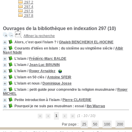
297.2
297.4
297.6
297.8
Ouvrages de la bibliothèque en indexation 297 (
10
)
Affiner la recherche
Alors, c'est quoi l'islam ?
/
Ghaleb BENCHEIKH EL-HOCINE
Courants d'idées en Islam
: du sixième au vingtième siècle
/
Albīr
Naṣrī Nādir
L'islam
/
Frédéric-Marc BALDE
L'islam
/
Jean-Luc BRUNIN
L'Islam
/
Roger Arnaldez
L'islam en 50 clés
/
Antoine SFEIR
L'islam et nous
/
Dominique Josse
L'islam
: petit guide pour comprendre la religion musulmane
/
Roger
MICHEL
Petite introduction à l'islam
/
Pierre CLAVERIE
Pourquoi je ne suis pas musulman
: essai
/
Ibn Warraq
1
(1 - 10 / 10)
Par page :
25
50
100
200