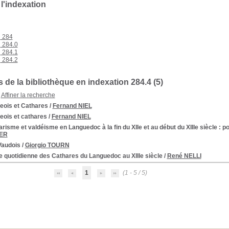
 l'indexation
284
284.0
284.1
284.2
 de la bibliothèque en indexation 284.4 (
5
)
Affiner la recherche
eois et Cathares
/
Fernand NIEL
eois et cathares
/
Fernand NIEL
risme et valdéisme en Languedoc à la fin du XIIe et au début du XIIIe siècle
: po
ER
Vaudois
/
Giorgio TOURN
e quotidienne des Cathares du Languedoc au XIIIe siècle
/
René NELLI
1
(1 - 5 / 5)