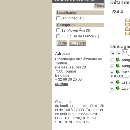
Détail de
284.4
Localisation
Bibliothèque
[5]
Catégories
12. Moyen Âge
[3]
05. Église de France
[1]
Ouvrages
Adresse
Bibliothèque du Séminaire de
Albig
Tournai
Albig
rue des Jésuites 28
7500 Tournai
Catha
Belgique
THOUZELLI
+ 32 69 36 25 05
Les 
contact
La vi
Ouverture :
du lundi au jeudi, de 10h à 12h
et de 14h à 17h30. En juillet et
en août la bibliothèque est
OUVERTE UNIQUEMENT
SUR RENDEZ-VOUS.