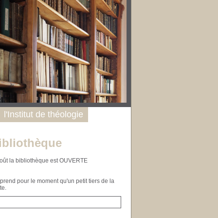
l'Institut de théologie
ibliothèque
n août la bibliothèque est OUVERTE
end pour le moment qu'un petit tiers de la
te.