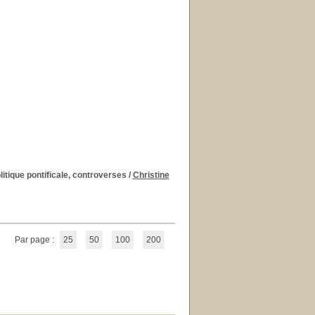
litique pontificale, controverses
/
Christine
Par page :
25
50
100
200