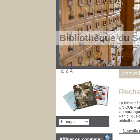
Bibliothèque du S
A-
A
A+
Accueil
Reche
La bibliothè
UNIQUEME
Un
catalogu
Par ici
, quel
bibliothèque
Nouvelle 
Affiner ou comparer