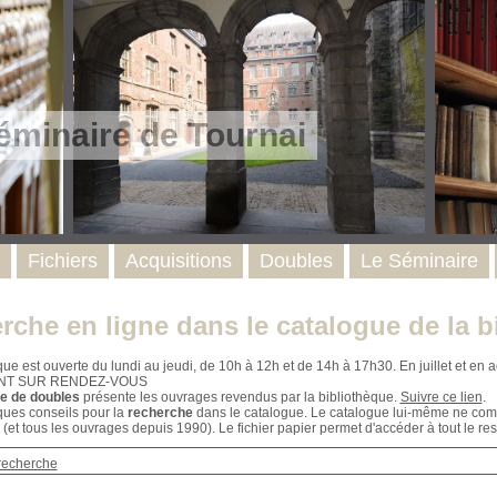
éminaire de Tournai
Fichiers
Acquisitions
Doubles
Le Séminaire
rche en ligne dans le catalogue de la b
que est ouverte du lundi au jeudi, de 10h à 12h et de 14h à 17h30. En juillet et e
NT SUR RENDEZ-VOUS
e de doubles
présente les ouvrages revendus par la bibliothèque.
Suivre ce lien
.
ques conseils pour la
recherche
dans le catalogue. Le catalogue lui-même ne compr
 (et tous les ouvrages depuis 1990). Le fichier papier permet d'accéder à tout le res
recherche