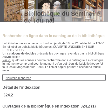
Bibliothèque du Séminaire
de Tournai
Recherche en ligne dans le catalogue de la bibliothèque
La bibliothèque est ouverte du lundi au jeudi, de 10h à 12h et de 14h à 17h30.
En juillet et en août la bibliothèque est OUVERTE UNIQUEMENT SUR
RENDEZ-VOUS
Un
catalogue de doubles
présente les ouvrages revendus par la bibliothèque.
Suivre ce lien
.
Par ici
, quelques conseils pour la
recherche
dans le catalogue. Le catalogue
lui-même ne comprend pour le moment qu'un petit tiers de la bibliothèque (et
tous les ouvrages depuis 1990). Le fichier papier permet d'accéder à tout le
reste.
Nouvelle recherche
Détail de l'indexation
324.2
Ouvrages de la bibliothèque en indexation 324.2 (
1
)