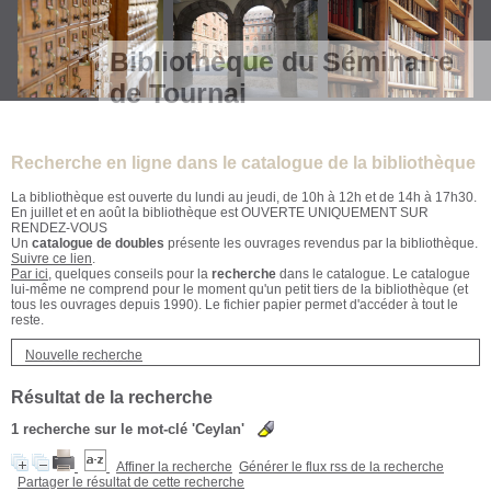
Bibliothèque du Séminaire
de Tournai
Recherche en ligne dans le catalogue de la bibliothèque
La bibliothèque est ouverte du lundi au jeudi, de 10h à 12h et de 14h à 17h30.
En juillet et en août la bibliothèque est OUVERTE UNIQUEMENT SUR
RENDEZ-VOUS
Un
catalogue de doubles
présente les ouvrages revendus par la bibliothèque.
Suivre ce lien
.
Par ici
, quelques conseils pour la
recherche
dans le catalogue. Le catalogue
lui-même ne comprend pour le moment qu'un petit tiers de la bibliothèque (et
tous les ouvrages depuis 1990). Le fichier papier permet d'accéder à tout le
reste.
Nouvelle recherche
Résultat de la recherche
1
recherche sur le mot-clé
'Ceylan'
Affiner la recherche
Générer le flux rss de la recherche
Partager le résultat de cette recherche